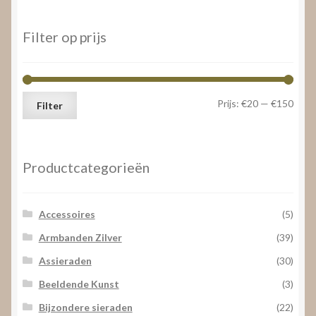
op
prijs:
laag
Filter op prijs
naar
hoog
Min.
Max.
Prijs:
€20
—
€150
Filter
prijs
prijs
Productcategorieën
Accessoires
(5)
Armbanden Zilver
(39)
Assieraden
(30)
Beeldende Kunst
(3)
Bijzondere sieraden
(22)