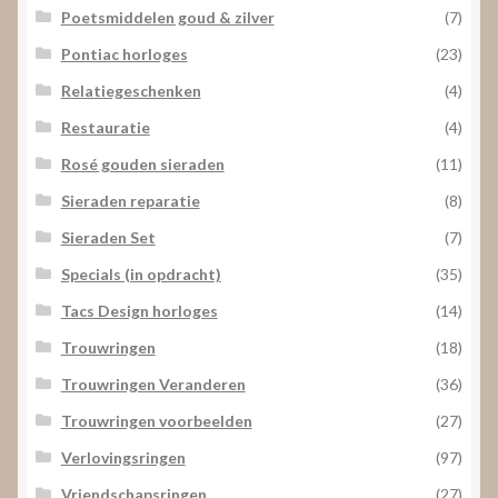
Poetsmiddelen goud & zilver
(7)
Pontiac horloges
(23)
Relatiegeschenken
(4)
Restauratie
(4)
Rosé gouden sieraden
(11)
Sieraden reparatie
(8)
Sieraden Set
(7)
Specials (in opdracht)
(35)
Tacs Design horloges
(14)
Trouwringen
(18)
Trouwringen Veranderen
(36)
Trouwringen voorbeelden
(27)
Verlovingsringen
(97)
Vriendschapsringen
(27)