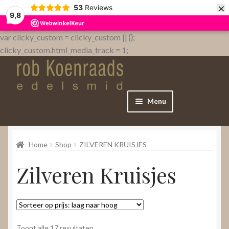
×
53
Reviews
9,8
var clicky_custom = clicky_custom || {};
clicky_custom.html_media_track = 1;
Menu
Home
Home
Shop
ZILVEREN KRUISJES
WebShop
Zilveren Kruisjes
Over
Contact
Gesorteerd
Toont alle 17 resultaten