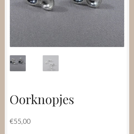
Nieuws
Submenu
Video’s
uitvouwen
Oorknopjes
€
55,00