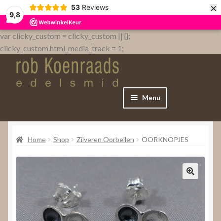
×
53
Reviews
9,8
var clicky_custom = clicky_custom || {};
clicky_custom.html_media_track = 1;
Menu
Home
Home
Shop
Zilveren Oorbellen
OORKNOPJES
WebShop
Over
Contact