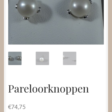
Nieuws
Submenu
Video’s
uitvouwen
Pareloorknoppen
€
74,75