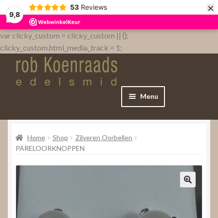
×
53
Reviews
9,8
var clicky_custom = clicky_custom || {};
clicky_custom.html_media_track = 1;
Menu
Home
Home
Shop
Zilveren Oorbellen
WebShop
PARELOORKNOPPEN
Over
Contact