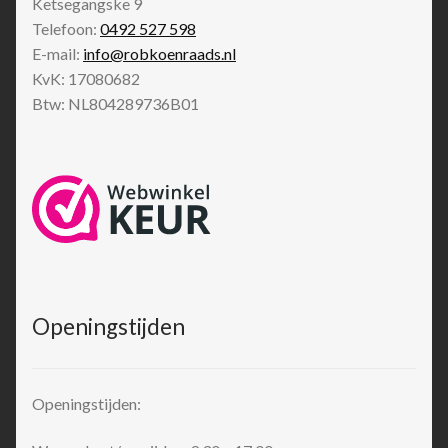
Ketsegangske 9
Telefoon:
0492 527 598
E-mail:
info@robkoenraads.nl
KvK: 17080682
Btw: NL804289736B01
Openingstijden
Openingstijden: