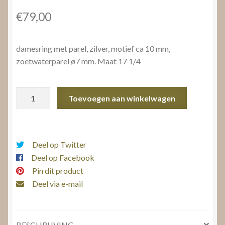
€
79,00
damesring met parel, zilver, motief ca 10 mm,
zoetwaterparel ø7 mm. Maat 17 1/4
damesring
Toevoegen aan winkelwagen
met
parel
aantal
Deel op Twitter
Deel op Facebook
Pin dit product
Deel via e-mail
BESCHRIJVING