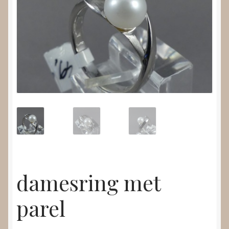
Nieuws
Submenu
Video’s
uitvouwen
damesring met
parel