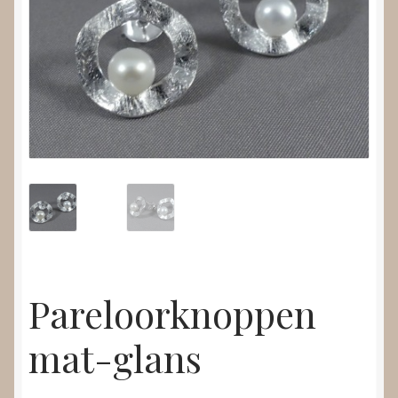
Nieuws
Submenu
Video’s
uitvouwen
Pareloorknoppen
mat-glans