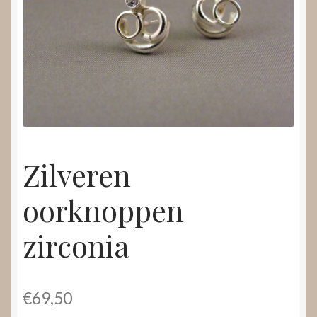
Nieuws
Submenu
Video’s
uitvouwen
Zilveren
oorknoppen
zirconia
€
69,50