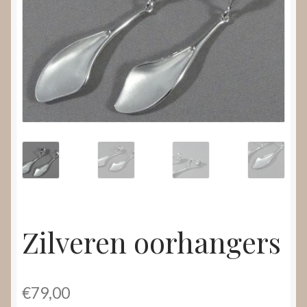
Nieuws
Submenu
Video’s
uitvouwen
Zilveren oorhangers
€
79,00