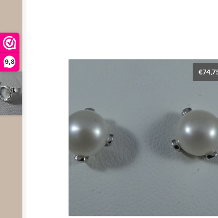
9,8
€
74,7