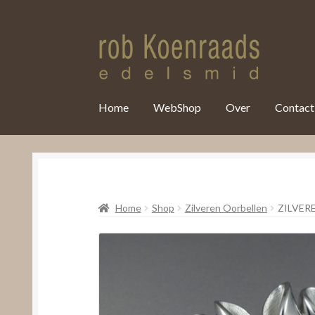
var clicky_custom = clicky_custom || {}; clicky_custom.html_media
Home
WebShop
Over
Contact
Home
Shop
Zilveren Oorbellen
ZILVE