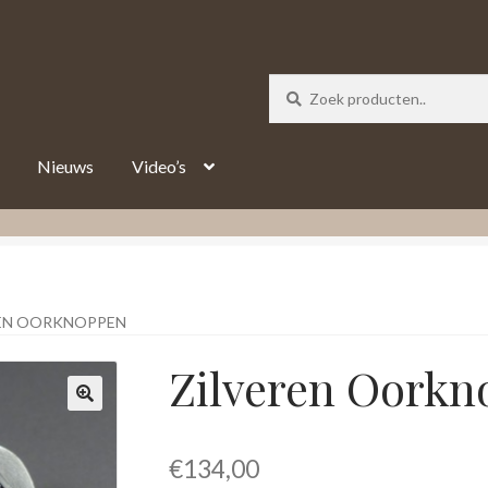
_track = 1;
Nieuws
Video’s
REN OORKNOPPEN
Zilveren Oork
€
134,00