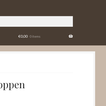
€
0,00
0 items
noppen