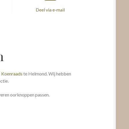
Deel via e-mail
n
b Koenraads
te Helmond. Wij hebben
ctie.
veren oorknoppen passen.