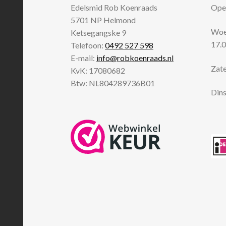
Edelsmid Rob Koenraads
Open
5701 NP
Helmond
Woen
Ketsegangske 9
17.0
Telefoon:
0492 527 598
E-mail:
info@robkoenraads.nl
Zate
KvK: 17080682
Btw: NL804289736B01
Dins