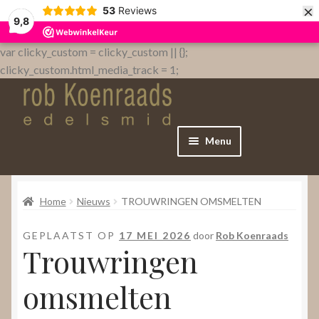
×
53
Reviews
9,8
var clicky_custom = clicky_custom || {};
clicky_custom.html_media_track = 1;
Menu
Home
Home
Nieuws
TROUWRINGEN OMSMELTEN
WebShop
GEPLAATST OP
17 MEI 2026
door
Rob Koenraads
Trouwringen
Over
omsmelten
Contact