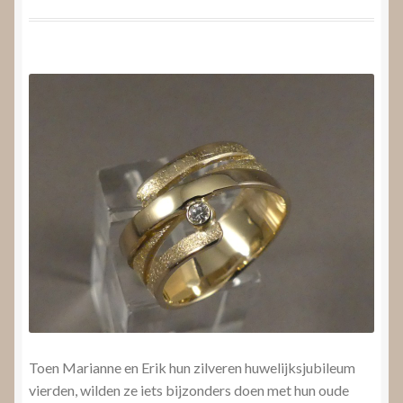
Nieuws
Submenu
Video’s
uitvouwen
Toen Marianne en Erik hun zilveren huwelijksjubileum
vierden, wilden ze iets bijzonders doen met hun oude