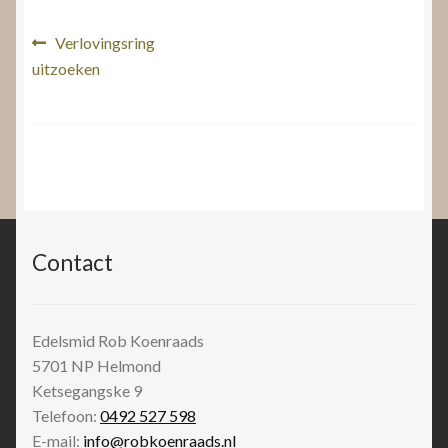
Bericht
Vorig
Verlovingsring
bericht:
uitzoeken
navigatie
Contact
Edelsmid Rob Koenraads
5701 NP
Helmond
Ketsegangske 9
Telefoon:
0492 527 598
E-mail:
info@robkoenraads.nl