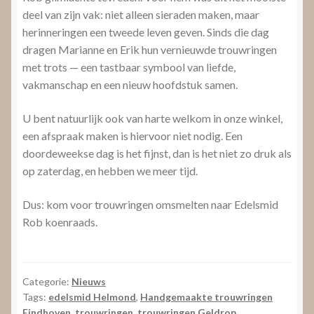
deel van zijn vak: niet alleen sieraden maken, maar
herinneringen een tweede leven geven. Sinds die dag
dragen Marianne en Erik hun vernieuwde trouwringen
met trots — een tastbaar symbool van liefde,
vakmanschap en een nieuw hoofdstuk samen.
U bent natuurlijk ook van harte welkom in onze winkel,
een afspraak maken is hiervoor niet nodig. Een
doordeweekse dag is het fijnst, dan is het niet zo druk als
op zaterdag, en hebben we meer tijd.
Dus: kom voor trouwringen omsmelten naar Edelsmid
Rob koenraads.
Categorie:
Nieuws
Tags:
edelsmid Helmond
,
Handgemaakte trouwringen
Eindhoven
,
trouwringen
,
trouwringen Geldrop
,