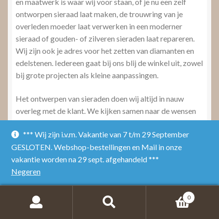
en maatwerk is waar wij voor staan, of je nu een zelf
ontworpen sieraad laat maken, de trouwring van je
overleden moeder laat verwerken in een moderner
sieraad of gouden- of zilveren sieraden laat repareren.
Wij zijn ook je adres voor het zetten van diamanten en
edelstenen. Iedereen gaat bij ons blij de winkel uit, zowel
bij grote projecten als kleine aanpassingen.
Het ontwerpen van sieraden doen wij altijd in nauw
overleg met de klant. We kijken samen naar de wensen
en mogelijkheden en op basis daarvan maken we een
*** Wij zijn i.v.m. Vakantie van 7 t/m 29 September
ontwerp dat resulteert in een uniek sieraad. Wij zijn ook
GESLOTEN. Webshop-bestellingen en Mail in onze
gespecialiseerd in het ontwerpen van trouwringen op
vakantie worden na 29 sept. afgehandeld ***
maat. De meest bijzondere dag in jullie leven blijft
Negeren
daardoor voor altijd zichtbaar aan de unieke ringen die
precies bij jullie passen.
0
Bij het vervaardigen van een nieuw sieraad kunnen oude