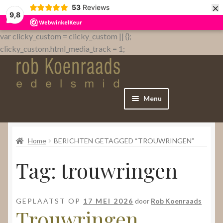
×
53
Reviews
9,8
var clicky_custom = clicky_custom || {};
clicky_custom.html_media_track = 1;
Menu
Home
Home
BERICHTEN GETAGGED “TROUWRINGEN”
WebShop
Tag:
trouwringen
Over
GEPLAATST OP
17 MEI 2026
door
Rob Koenraads
Contact
Trouwringen