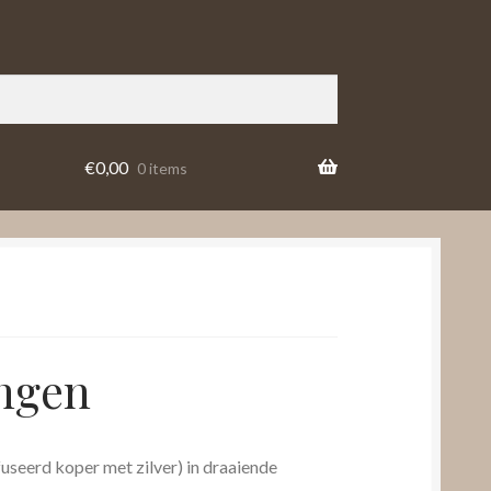
€
0,00
0 items
ngen
seerd koper met zilver) in draaiende