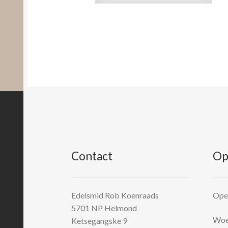
Contact
Op
Edelsmid Rob Koenraads
Open
5701 NP
Helmond
Woen
Ketsegangske 9