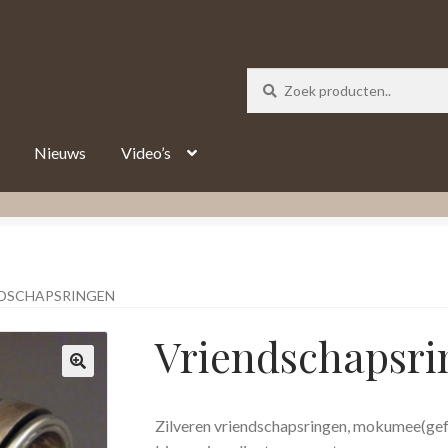
_track = 1;
Nieuws
Video’s
DSCHAPSRINGEN
Vriendschapsri
Zilveren vriendschapsringen, mokumee(gefu