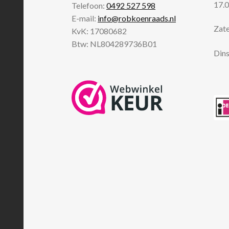
17.0
Telefoon:
0492 527 598
E-mail:
info@robkoenraads.nl
Zate
KvK: 17080682
Btw: NL804289736B01
Dins