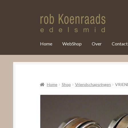
var clicky_custom = clicky_custom || {}; clicky_custom.html_media
Home
WebShop
Over
Contact
Home
Shop
Vriendschapsringen
VRIEN