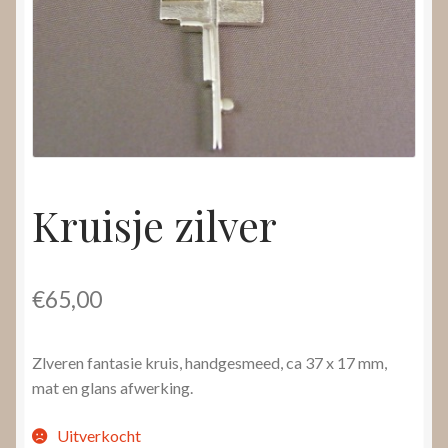
Nieuws
Submenu
Video’s
uitvouwen
Kruisje zilver
€
65,00
Zlveren fantasie kruis, handgesmeed, ca 37 x 17 mm,
mat en glans afwerking.
Uitverkocht