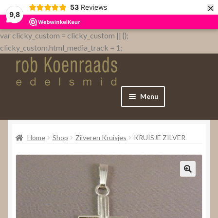
×
53
Reviews
9,8
var clicky_custom = clicky_custom || {};
clicky_custom.html_media_track = 1;
Menu
Home
Home
Shop
Zilveren Kruisjes
KRUISJE ZILVER
WebShop
Over
Contact