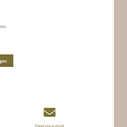
 mm.
gen
Deel via e-mail