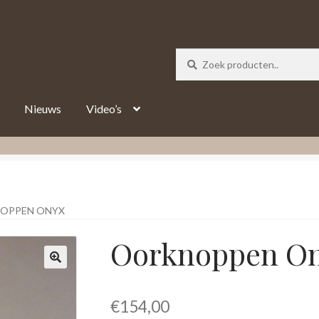
_track = 1;
Nieuws
Video’s
OPPEN ONYX
Oorknoppen O
€
154,00