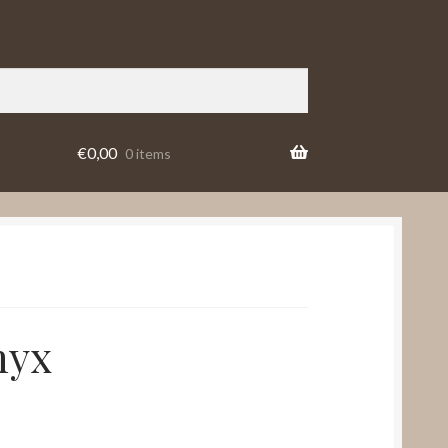
€
0,00
0 items
nyx