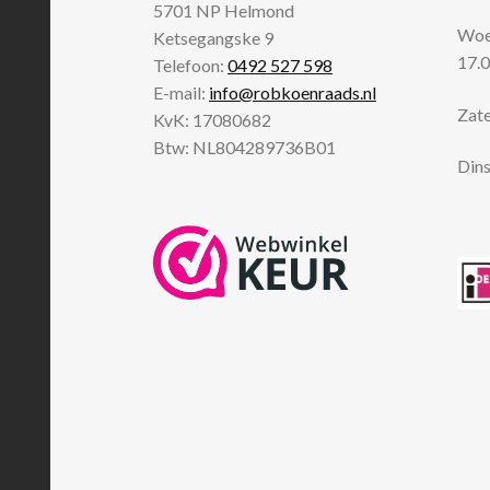
5701 NP
Helmond
Woen
Ketsegangske 9
17.0
Telefoon:
0492 527 598
E-mail:
info@robkoenraads.nl
Zate
KvK: 17080682
Btw: NL804289736B01
Dins