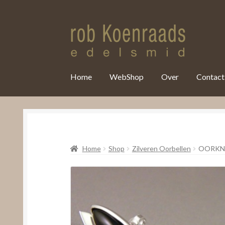
var clicky_custom = clicky_custom || {}; clicky_custom.html_media
Home
WebShop
Over
Contact
Home
Shop
Zilveren Oorbellen
OORKN