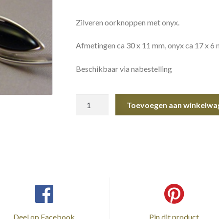
Zilveren oorknoppen met onyx.
Afmetingen ca 30 x 11 mm, onyx ca 17 x 6
Beschikbaar via nabestelling
Oorknoppen
Toevoegen aan winkelwa
Onyx
aantal
Deel op Facebook
Pin dit product