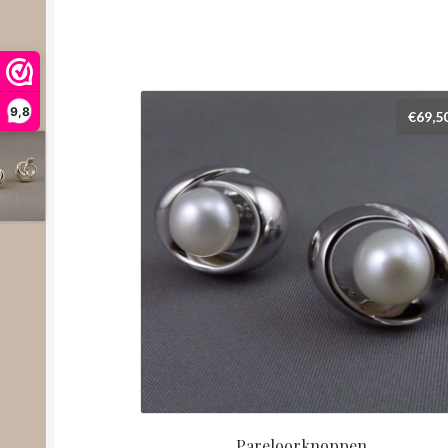
9,8
€
69,5
Pareloorknoppen