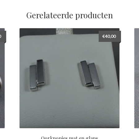
Gerelateerde producten
0
€
40,00
Oorknopjes mat en glans