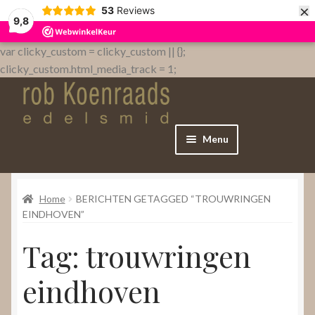
×
53
Reviews
9,8
var clicky_custom = clicky_custom || {};
clicky_custom.html_media_track = 1;
Menu
Home
Home
BERICHTEN GETAGGED “TROUWRINGEN
WebShop
EINDHOVEN”
Tag:
trouwringen
Over
eindhoven
Contact