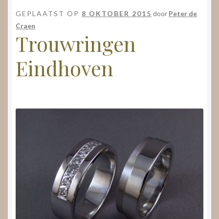
Nieuws
GEPLAATST OP
8 OKTOBER 2015
door
Peter de
Craen
Submenu
Video’s
Trouwringen
uitvouwen
Eindhoven