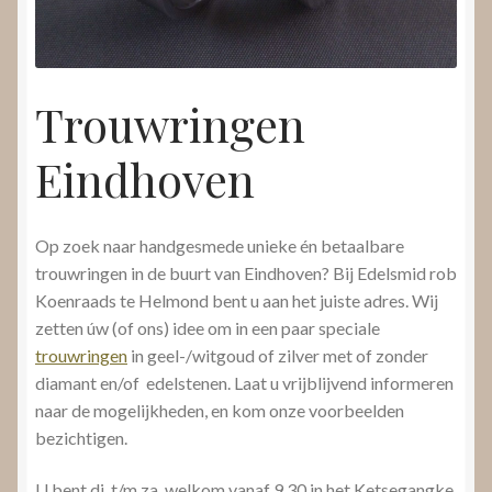
Trouwringen
Eindhoven
Op zoek naar handgesmede unieke én betaalbare
trouwringen in de buurt van Eindhoven? Bij Edelsmid rob
Koenraads te Helmond bent u aan het juiste adres. Wij
zetten úw (of ons) idee om in een paar speciale
trouwringen
in geel-/witgoud of zilver met of zonder
diamant en/of edelstenen. Laat u vrijblijvend informeren
naar de mogelijkheden, en kom onze voorbeelden
bezichtigen.
U bent di. t/m za. welkom vanaf 9.30 in het Ketsegangke