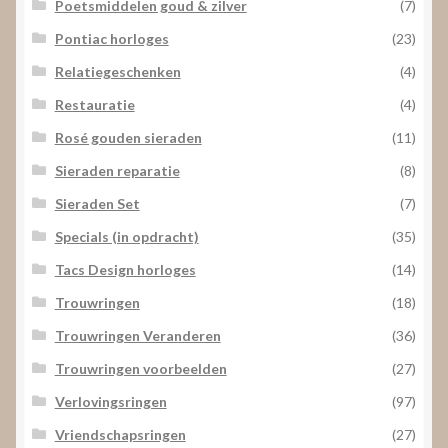
Poetsmiddelen goud & zilver
(7)
Pontiac horloges
(23)
Relatiegeschenken
(4)
Restauratie
(4)
Rosé gouden sieraden
(11)
Sieraden reparatie
(8)
Sieraden Set
(7)
Specials (in opdracht)
(35)
Tacs Design horloges
(14)
Trouwringen
(18)
Trouwringen Veranderen
(36)
Trouwringen voorbeelden
(27)
Verlovingsringen
(97)
Vriendschapsringen
(27)