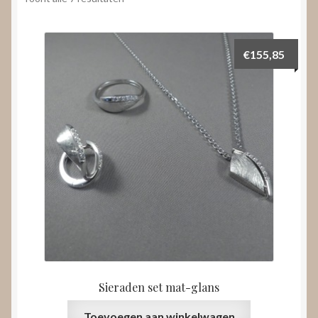
Nieuws
op
prijs:
Submenu
laag
Video’s
€
155,85
uitvouwen
naar
hoog
Sieraden set mat-glans
Toevoegen aan winkelwagen