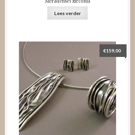
Sieradenset zirconia
Lees verder
€
159,00