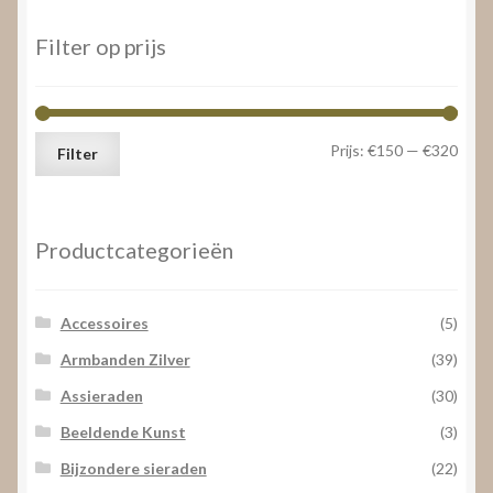
prijs:
laag
Filter op prijs
naar
hoog
Min.
Max.
Prijs:
€150
—
€320
Filter
prijs
prijs
Productcategorieën
Accessoires
(5)
Armbanden Zilver
(39)
Assieraden
(30)
Beeldende Kunst
(3)
Bijzondere sieraden
(22)