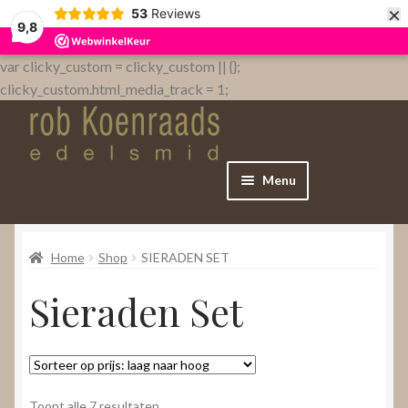
×
53
Reviews
9,8
var clicky_custom = clicky_custom || {};
clicky_custom.html_media_track = 1;
Menu
Home
Home
Shop
SIERADEN SET
WebShop
Sieraden Set
Over
Contact
Gesorteerd
Toont alle 7 resultaten