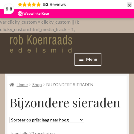
×
53
Reviews
9,8
var clicky_custom = clicky_custom || {};
clicky_custom.html_media_track = 1;
Menu
Home
Home
Shop
BIJZONDERE SIERADEN
WebShop
Bijzondere sieraden
Over
Contact
Gesorteerd
Toont alle 22 resultaten