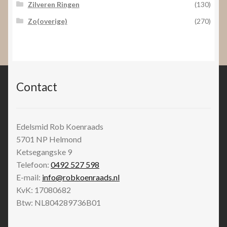
Zilveren Ringen
(130)
Zo(overige)
(270)
Contact
Edelsmid Rob Koenraads
5701 NP
Helmond
Ketsegangske 9
Telefoon:
0492 527 598
E-mail:
info@robkoenraads.nl
KvK: 17080682
Btw: NL804289736B01