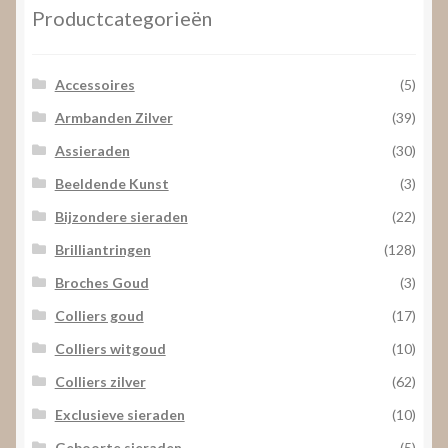
Productcategorieën
Accessoires
(5)
Armbanden Zilver
(39)
Assieraden
(30)
Beeldende Kunst
(3)
Bijzondere sieraden
(22)
Brilliantringen
(128)
Broches Goud
(3)
Colliers goud
(17)
Colliers witgoud
(10)
Colliers zilver
(62)
Exclusieve sieraden
(10)
Geboorte sieraden
(5)