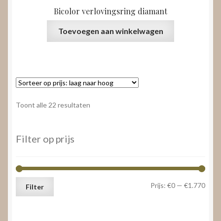
Bicolor verlovingsring diamant
Toevoegen aan winkelwagen
Gesorteerd
Toont alle 22 resultaten
op
prijs:
laag
Filter op prijs
naar
hoog
Min.
Max.
Prijs:
€0
—
€1.770
Filter
prijs
prijs