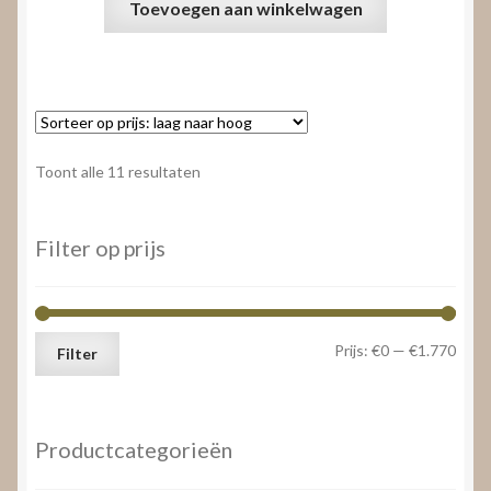
Toevoegen aan winkelwagen
Gesorteerd
Toont alle 11 resultaten
op
prijs:
laag
Filter op prijs
naar
hoog
Min.
Max.
Prijs:
€0
—
€1.770
Filter
prijs
prijs
Productcategorieën