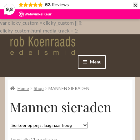
×
53
Reviews
9,8
var clicky_custom = clicky_custom || {};
clicky_custom.html_media_track = 1;
Menu
Home
Home
Shop
MANNEN SIERADEN
WebShop
Mannen sieraden
Over
Contact
Gesorteerd
Toont alle 11 resultaten