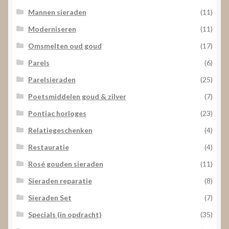
Mannen sieraden
(11)
Moderniseren
(11)
Omsmelten oud goud
(17)
Parels
(6)
Parelsieraden
(25)
Poetsmiddelen goud & zilver
(7)
Pontiac horloges
(23)
Relatiegeschenken
(4)
Restauratie
(4)
Rosé gouden sieraden
(11)
Sieraden reparatie
(8)
Sieraden Set
(7)
Specials (in opdracht)
(35)