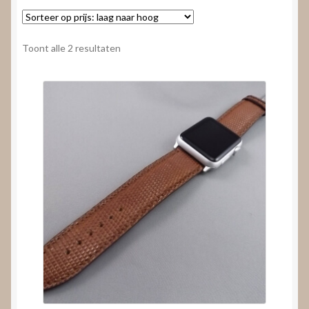
Nieuws
Submenu
Video’s
Gesorteerd
Toont alle 2 resultaten
uitvouwen
op
prijs:
laag
naar
hoog