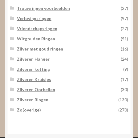
Trouwringen voorbeelden
(27)
Verlovingsringen
(97)
Vriendschapsringen
(27)
Witgouden Ringen
(51)
Zilver met goud ringen
(16)
Zilveren Hanger
(24)
Zilveren ketting
(9)
Zilveren Kruisjes
(17)
Zilveren Oorbellen
(30)
Zilveren Ringen
(130)
Zo(overige)
(270)