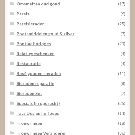
Omsmelten oud goud
(17)
Parels
(6)
Parelsieraden
(25)
Poetsmiddelen goud & zilver
(7)
Pontiac horloges
(23)
Relatiegeschenken
(4)
Restauratie
(4)
Rosé gouden sieraden
(11)
Sieraden reparatie
(8)
Sieraden Set
(7)
Specials (in opdracht)
(35)
Tacs Design horloges
(14)
Trouwringen
(18)
Trouwringen Veranderen
(36)