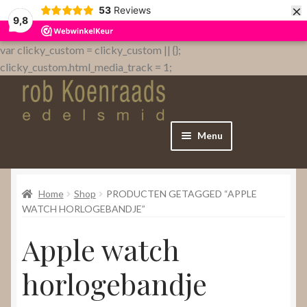
×
53
Reviews
9,8
var clicky_custom = clicky_custom || {};
clicky_custom.html_media_track = 1;
Menu
Home
Home
Shop
PRODUCTEN GETAGGED “APPLE
WebShop
WATCH HORLOGEBANDJE”
Apple watch
Over
horlogebandje
Contact