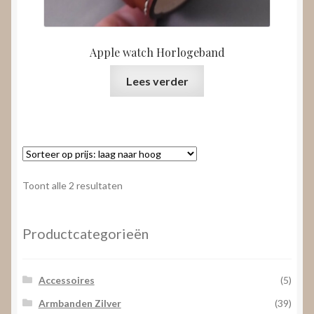
Apple watch Horlogeband
Lees verder
Gesorteerd
Toont alle 2 resultaten
op
prijs:
laag
Productcategorieën
naar
hoog
Accessoires
(5)
Armbanden Zilver
(39)