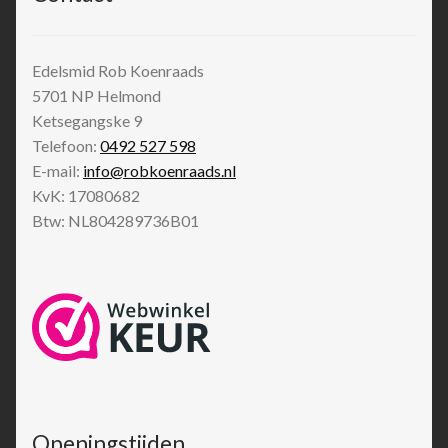
Edelsmid Rob Koenraads
5701 NP
Helmond
Ketsegangske 9
Telefoon:
0492 527 598
E-mail:
info@robkoenraads.nl
KvK: 17080682
Btw: NL804289736B01
Openingstijden