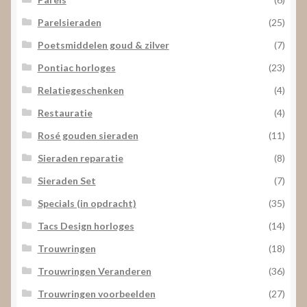
Parelsieraden
(25)
Poetsmiddelen goud & zilver
(7)
Pontiac horloges
(23)
Relatiegeschenken
(4)
Restauratie
(4)
Rosé gouden sieraden
(11)
Sieraden reparatie
(8)
Sieraden Set
(7)
Specials (in opdracht)
(35)
Tacs Design horloges
(14)
Trouwringen
(18)
Trouwringen Veranderen
(36)
Trouwringen voorbeelden
(27)