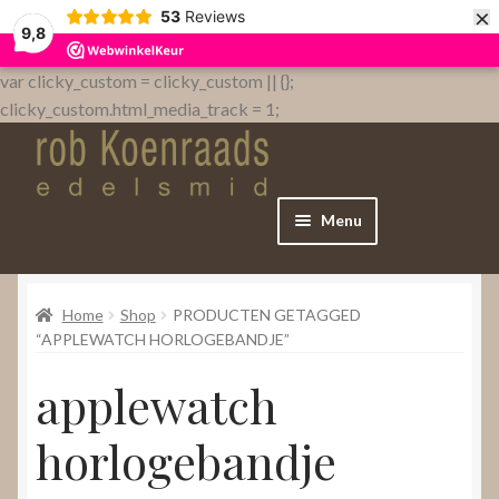
×
53
Reviews
9,8
var clicky_custom = clicky_custom || {};
clicky_custom.html_media_track = 1;
Menu
Home
Home
Shop
PRODUCTEN GETAGGED
WebShop
“APPLEWATCH HORLOGEBANDJE”
applewatch
Over
horlogebandje
Contact