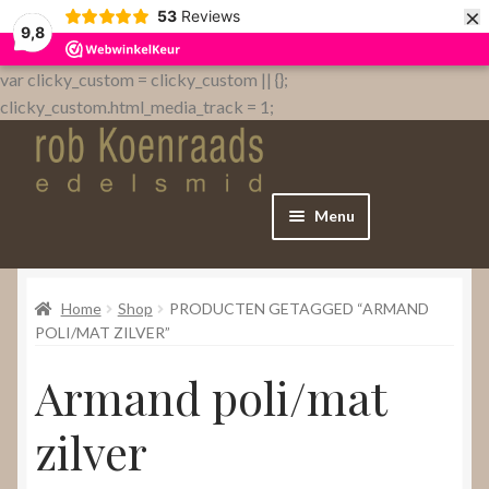
×
53
Reviews
9,8
var clicky_custom = clicky_custom || {};
clicky_custom.html_media_track = 1;
Menu
Home
Home
Shop
PRODUCTEN GETAGGED “ARMAND
WebShop
POLI/MAT ZILVER”
Armand poli/mat
Over
zilver
Contact