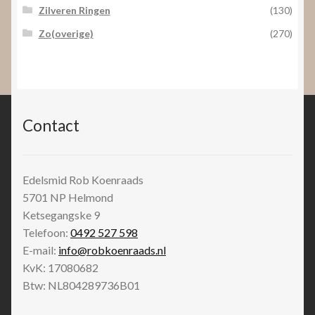
Zilveren Ringen
(130)
Zo(overige)
(270)
Contact
Edelsmid Rob Koenraads
5701 NP
Helmond
Ketsegangske 9
Telefoon:
0492 527 598
E-mail:
info@robkoenraads.nl
KvK: 17080682
Btw: NL804289736B01