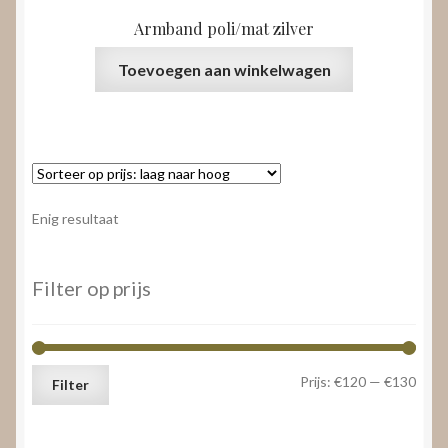
Armband poli/mat zilver
Toevoegen aan winkelwagen
Enig resultaat
Filter op prijs
Min.
Max.
Prijs:
€120
—
€130
Filter
prijs
prijs