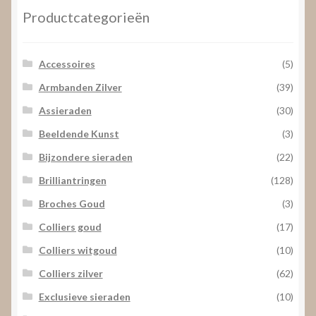
Productcategorieën
Accessoires
(5)
Armbanden Zilver
(39)
Assieraden
(30)
Beeldende Kunst
(3)
Bijzondere sieraden
(22)
Brilliantringen
(128)
Broches Goud
(3)
Colliers goud
(17)
Colliers witgoud
(10)
Colliers zilver
(62)
Exclusieve sieraden
(10)