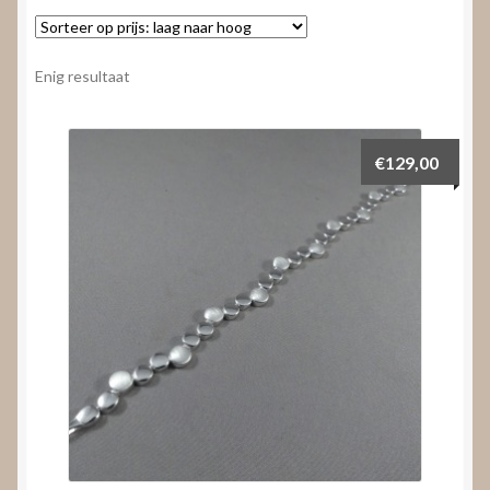
Nieuws
Submenu
Video’s
Enig resultaat
uitvouwen
€
129,00