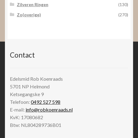
Zilveren Ringen
(130)
Zo(overige)
(270)
Contact
Edelsmid Rob Koenraads
5701 NP
Helmond
Ketsegangske 9
Telefoon:
0492 527 598
E-mail:
info@robkoenraads.nl
KvK: 17080682
Btw: NL804289736B01