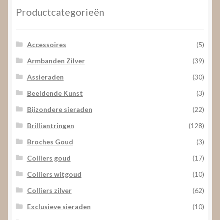
Productcategorieën
Accessoires
(5)
Armbanden Zilver
(39)
Assieraden
(30)
Beeldende Kunst
(3)
Bijzondere sieraden
(22)
Brilliantringen
(128)
Broches Goud
(3)
Colliers goud
(17)
Colliers witgoud
(10)
Colliers zilver
(62)
Exclusieve sieraden
(10)