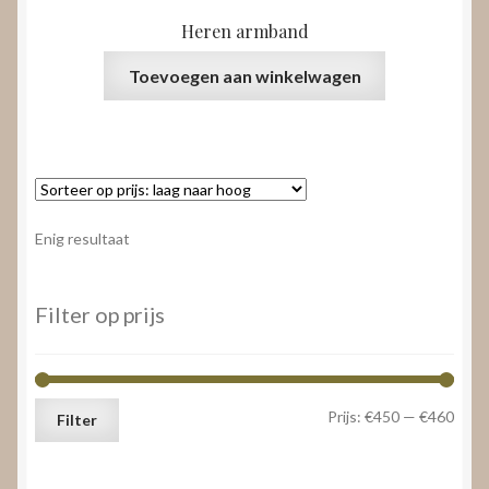
Heren armband
Toevoegen aan winkelwagen
Enig resultaat
Filter op prijs
Min.
Max.
Prijs:
€450
—
€460
Filter
prijs
prijs