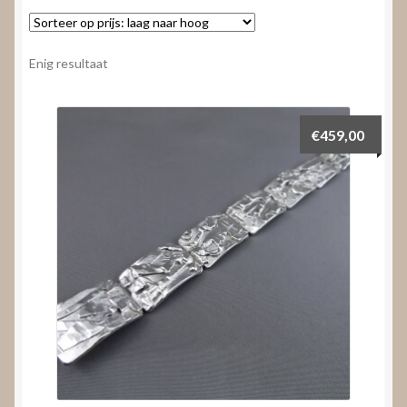
Nieuws
Submenu
Video’s
Enig resultaat
uitvouwen
€
459,00