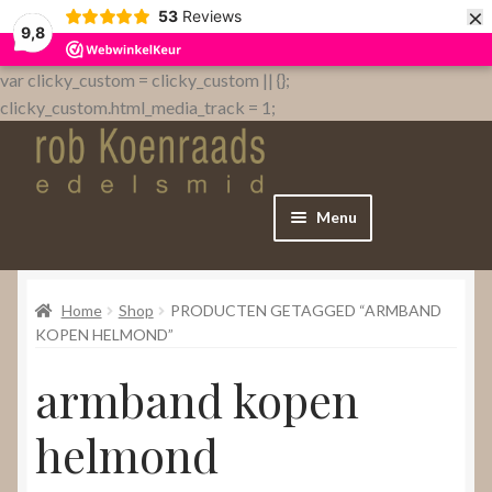
×
53
Reviews
9,8
var clicky_custom = clicky_custom || {};
clicky_custom.html_media_track = 1;
Menu
Home
Home
Shop
PRODUCTEN GETAGGED “ARMBAND
WebShop
KOPEN HELMOND”
armband kopen
Over
helmond
Contact