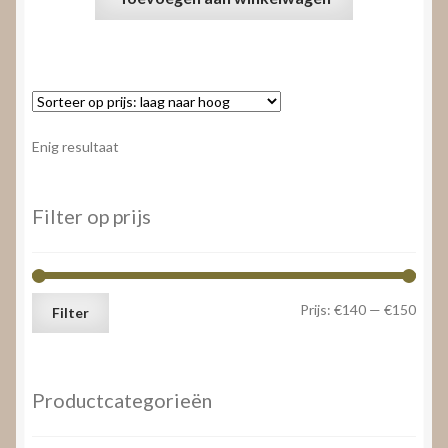
Enig resultaat
Filter op prijs
Min.
Max.
Prijs:
€140
—
€150
Filter
prijs
prijs
Productcategorieën