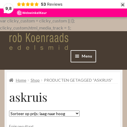
×
53
Reviews
9,8
var clicky_custom = clicky_custom || {};
clicky_custom.html_media_track = 1;
Menu
Home
Home
Shop
PRODUCTEN GETAGGED “ASKRUIS”
WebShop
askruis
Over
Contact
Enig resultaat