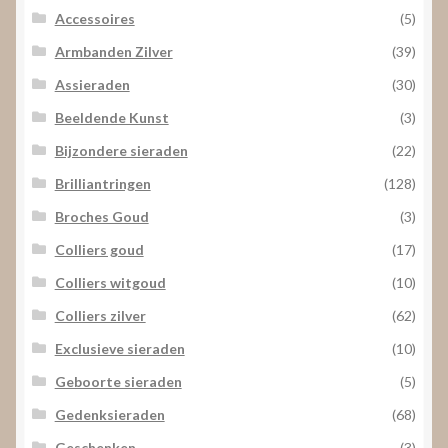
Accessoires
(5)
Armbanden Zilver
(39)
Assieraden
(30)
Beeldende Kunst
(3)
Bijzondere sieraden
(22)
Brilliantringen
(128)
Broches Goud
(3)
Colliers goud
(17)
Colliers witgoud
(10)
Colliers zilver
(62)
Exclusieve sieraden
(10)
Geboorte sieraden
(5)
Gedenksieraden
(68)
Geschenken
(3)