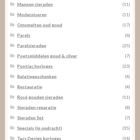
Mannen sieraden
(11)
Moderniseren
(11)
Omsmelten oud goud
(17)
Parels
(6)
Parelsieraden
(25)
Poetsmiddelen goud & zilver
(7)
Pontiac horloges
(23)
Relatiegeschenken
(4)
Restauratie
(4)
Rosé gouden sieraden
(11)
Sieraden reparatie
(8)
Sieraden Set
(7)
Specials (in opdracht)
(35)
Tacs Design horloges
(14)