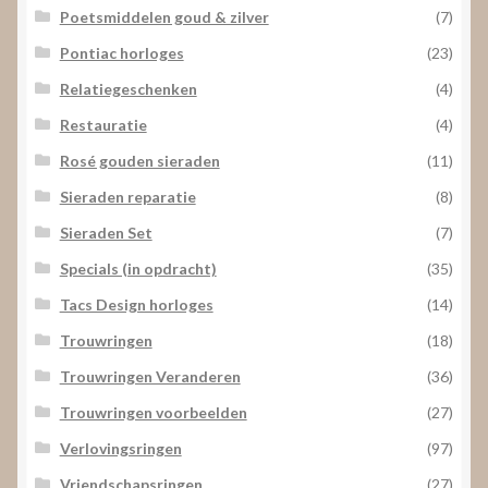
Poetsmiddelen goud & zilver
(7)
Pontiac horloges
(23)
Relatiegeschenken
(4)
Restauratie
(4)
Rosé gouden sieraden
(11)
Sieraden reparatie
(8)
Sieraden Set
(7)
Specials (in opdracht)
(35)
Tacs Design horloges
(14)
Trouwringen
(18)
Trouwringen Veranderen
(36)
Trouwringen voorbeelden
(27)
Verlovingsringen
(97)
Vriendschapsringen
(27)