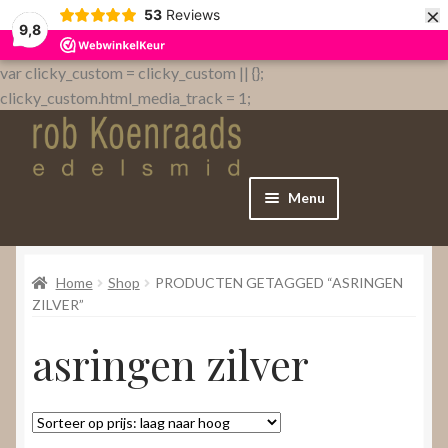
×
53
Reviews
9,8
var clicky_custom = clicky_custom || {};
clicky_custom.html_media_track = 1;
Menu
Home
Home
Shop
PRODUCTEN GETAGGED “ASRINGEN
WebShop
ZILVER”
asringen zilver
Over
Contact