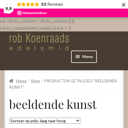
×
53
Reviews
9,8
var clicky_custom = clicky_custom || {};
clicky_custom.html_media_track = 1;
Menu
Home
Home
Shop
PRODUCTEN GETAGGED “BEELDENDE
WebShop
KUNST”
beeldende kunst
Over
Contact