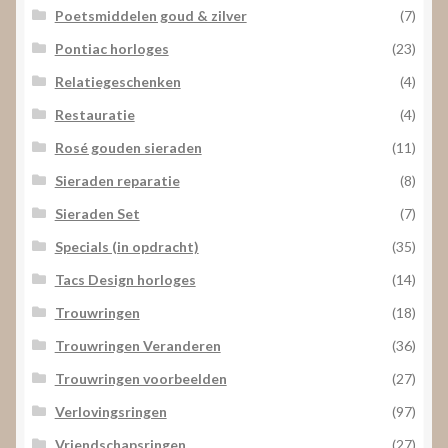
Poetsmiddelen goud & zilver
(7)
Pontiac horloges
(23)
Relatiegeschenken
(4)
Restauratie
(4)
Rosé gouden sieraden
(11)
Sieraden reparatie
(8)
Sieraden Set
(7)
Specials (in opdracht)
(35)
Tacs Design horloges
(14)
Trouwringen
(18)
Trouwringen Veranderen
(36)
Trouwringen voorbeelden
(27)
Verlovingsringen
(97)
Vriendschapsringen
(27)