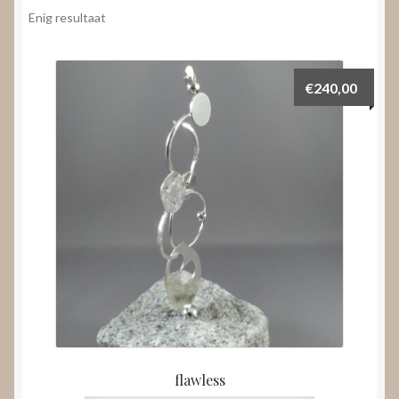
Nieuws
Enig resultaat
Submenu
Video’s
uitvouwen
€
240,00
flawless