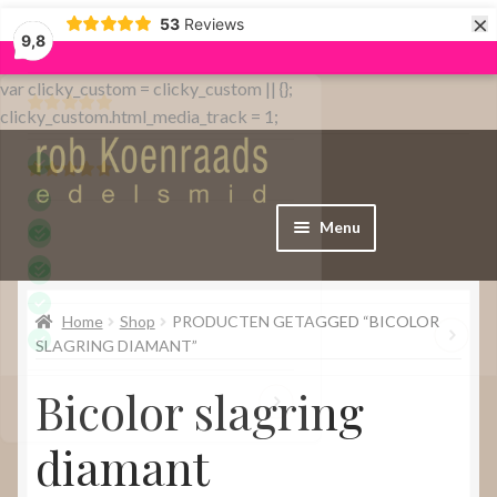
×
53
Reviews
9,8
var clicky_custom = clicky_custom || {};
clicky_custom.html_media_track = 1;
Menu
Home
Home
Shop
PRODUCTEN GETAGGED “BICOLOR
WebShop
SLAGRING DIAMANT”
Bicolor slagring
Over
diamant
Contact