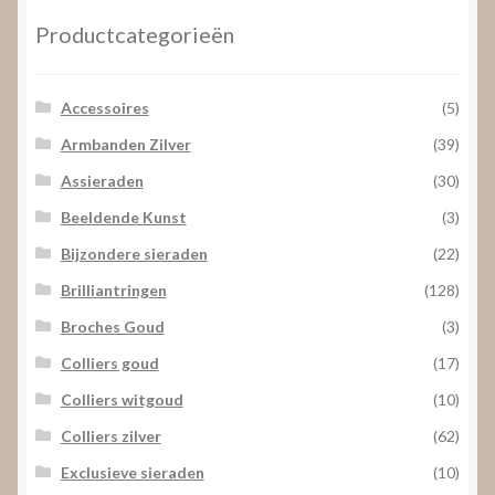
Productcategorieën
Accessoires
(5)
Armbanden Zilver
(39)
Assieraden
(30)
Beeldende Kunst
(3)
Bijzondere sieraden
(22)
Brilliantringen
(128)
Broches Goud
(3)
Colliers goud
(17)
Colliers witgoud
(10)
Colliers zilver
(62)
Exclusieve sieraden
(10)