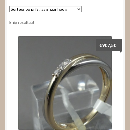
Nieuws
Submenu
Video’s
Enig resultaat
uitvouwen
€
907,50