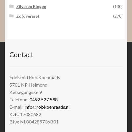
Zilveren Ringen
(130)
Zo(overige)
(270)
Contact
Edelsmid Rob Koenraads
5701 NP
Helmond
Ketsegangske 9
Telefoon:
0492 527 598
E-mail:
info@robkoenraads.nl
KvK: 17080682
Btw: NL804289736B01