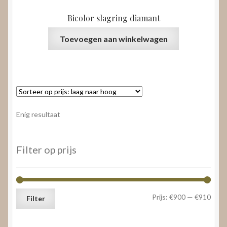
Bicolor slagring diamant
Toevoegen aan winkelwagen
Enig resultaat
Filter op prijs
Min.
Max.
Prijs:
€900
—
€910
Filter
prijs
prijs