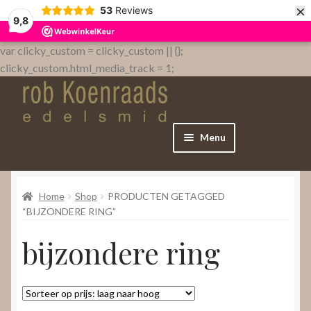
×
53
Reviews
9,8
var clicky_custom = clicky_custom || {};
clicky_custom.html_media_track = 1;
Menu
Home
Home
Shop
PRODUCTEN GETAGGED
WebShop
“BIJZONDERE RING”
bijzondere ring
Over
Contact