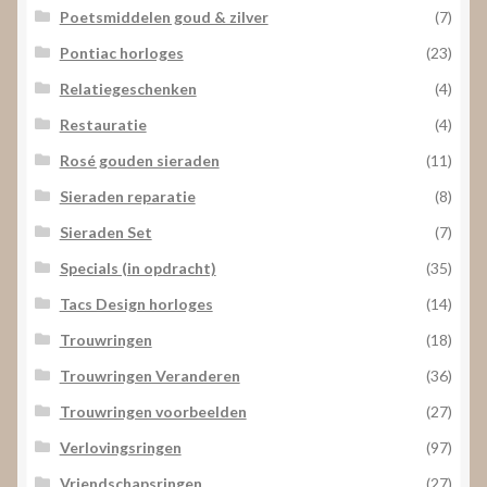
Poetsmiddelen goud & zilver
(7)
Pontiac horloges
(23)
Relatiegeschenken
(4)
Restauratie
(4)
Rosé gouden sieraden
(11)
Sieraden reparatie
(8)
Sieraden Set
(7)
Specials (in opdracht)
(35)
Tacs Design horloges
(14)
Trouwringen
(18)
Trouwringen Veranderen
(36)
Trouwringen voorbeelden
(27)
Verlovingsringen
(97)
Vriendschapsringen
(27)