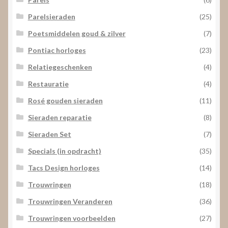
Parelsieraden
(25)
Poetsmiddelen goud & zilver
(7)
Pontiac horloges
(23)
Relatiegeschenken
(4)
Restauratie
(4)
Rosé gouden sieraden
(11)
Sieraden reparatie
(8)
Sieraden Set
(7)
Specials (in opdracht)
(35)
Tacs Design horloges
(14)
Trouwringen
(18)
Trouwringen Veranderen
(36)
Trouwringen voorbeelden
(27)