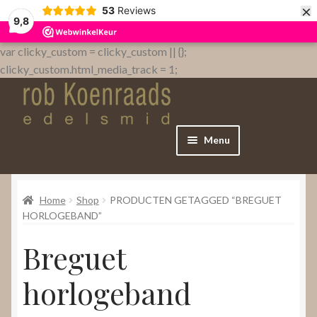
×
53
Reviews
9,8
var clicky_custom = clicky_custom || {};
clicky_custom.html_media_track = 1;
Menu
Home
Home
Shop
PRODUCTEN GETAGGED “BREGUET
WebShop
HORLOGEBAND”
Breguet
Over
horlogeband
Contact