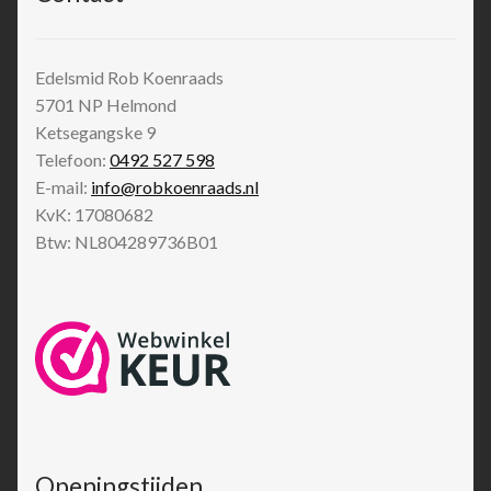
Edelsmid Rob Koenraads
5701 NP
Helmond
Ketsegangske 9
Telefoon:
0492 527 598
E-mail:
info@robkoenraads.nl
KvK: 17080682
Btw: NL804289736B01
Openingstijden