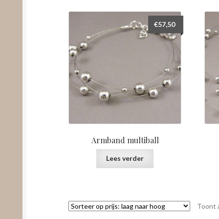
€
57,50
Armband multiball
Lees verder
Toont a