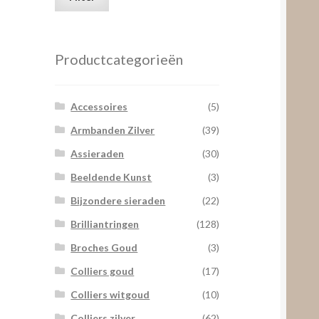
prijs
prijs
Productcategorieën
Accessoires
(5)
Armbanden Zilver
(39)
Assieraden
(30)
Beeldende Kunst
(3)
Bijzondere sieraden
(22)
Brilliantringen
(128)
Broches Goud
(3)
Colliers goud
(17)
Colliers witgoud
(10)
Colliers zilver
(62)