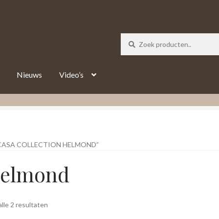
_track = 1;
Nieuws
Video’s
ASA COLLECTION HELMOND”
 helmond
Gesorteerd
lle 2 resultaten
op