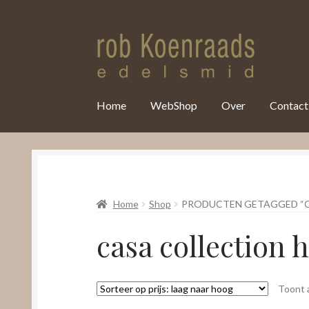
var clicky_custom = clicky_custom || {}; clicky_custom.html_media
Home
WebShop
Over
Contact
Home
Shop
PRODUCTEN GETAGGED “C
casa collection
Toont a