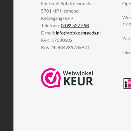
Edelsmid Rob Koenraads
Open
5701 NP
Helmond
Woen
Ketsegangske 9
17.0
Telefoon:
0492 527 598
E-mail:
info@robkoenraads.nl
Zate
KvK: 17080682
Btw: NL804289736B01
Dins