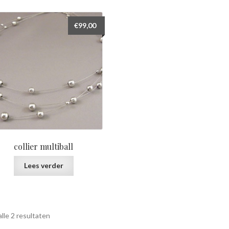
prijs:
laag
€
99,00
naar
hoog
collier multiball
Lees verder
Gesorteerd
lle 2 resultaten
op