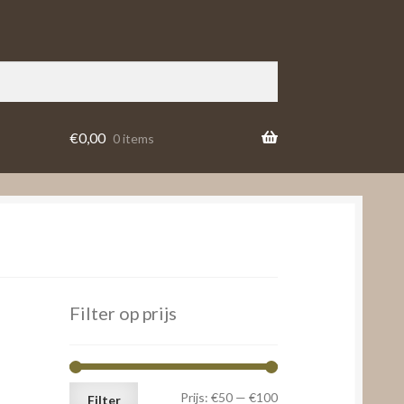
€
0,00
0 items
Filter op prijs
Min.
Max.
Prijs:
€50
—
€100
Filter