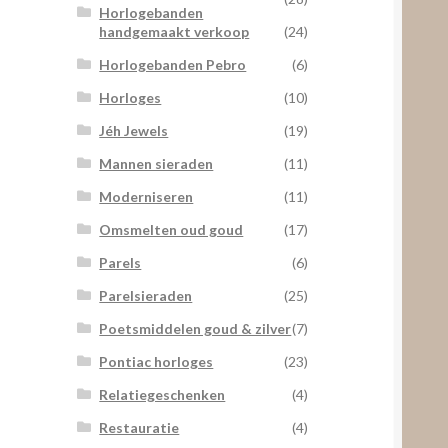
Horlogebanden
handgemaakt verkoop
(24)
Horlogebanden Pebro
(6)
Horloges
(10)
Jéh Jewels
(19)
Mannen sieraden
(11)
Moderniseren
(11)
Omsmelten oud goud
(17)
Parels
(6)
Parelsieraden
(25)
Poetsmiddelen goud & zilver
(7)
Pontiac horloges
(23)
Relatiegeschenken
(4)
Restauratie
(4)