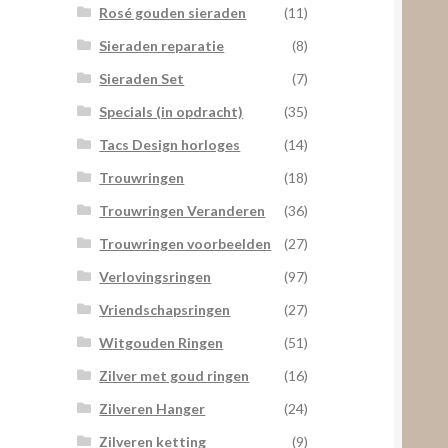
Rosé gouden sieraden
(11)
Sieraden reparatie
(8)
Sieraden Set
(7)
Specials (in opdracht)
(35)
Tacs Design horloges
(14)
Trouwringen
(18)
Trouwringen Veranderen
(36)
Trouwringen voorbeelden
(27)
Verlovingsringen
(97)
Vriendschapsringen
(27)
Witgouden Ringen
(51)
Zilver met goud ringen
(16)
Zilveren Hanger
(24)
Zilveren ketting
(9)