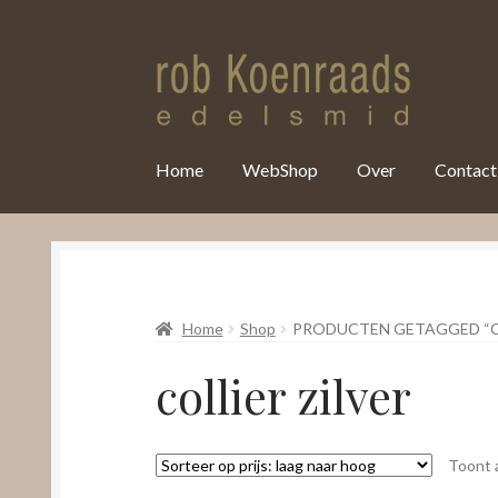
var clicky_custom = clicky_custom || {}; clicky_custom.html_media
Home
WebShop
Over
Contact
Home
Shop
PRODUCTEN GETAGGED “CO
collier zilver
Toont a