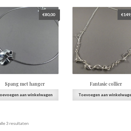
prijs:
laag
€
80,00
€
149
naar
hoog
Spang met hanger
Fantasie collier
oevoegen aan winkelwagen
Toevoegen aan winkelwag
Gesorteerd
lle 3 resultaten
op