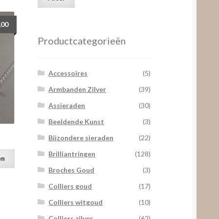
prijs
prijs
,00
Productcategorieën
Accessoires
(5)
Armbanden Zilver
(39)
Assieraden
(30)
Beeldende Kunst
(3)
Bijzondere sieraden
(22)
Brilliantringen
(128)
en
Broches Goud
(3)
Colliers goud
(17)
Colliers witgoud
(10)
Colliers zilver
(62)