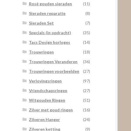
Rosé gouden sieraden
(11)
Sieraden reparatie
(8)
Sieraden Set
(7)
Specials (in opdracht)
(35)
Tacs Design horloges
(14)
Trouwringen
(18)
Trouwringen Veranderen
(36)
Trouwringen voorbeelden
(27)
Verlovingsringen
(97)
Vriendschapsringen
(27)
Witgouden Ringen
(51)
Zilver met goud ringen
(16)
Zilveren Hanger
(24)
Zilveren ketting
(9)