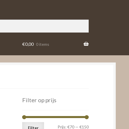
€
0,00
0 items
Filter op prijs
Min.
Max.
Prijs:
€70
—
€150
Filter