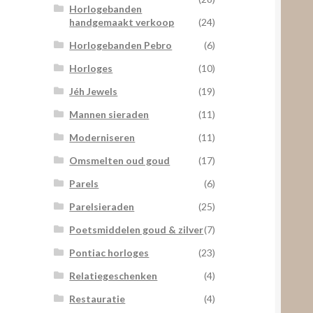
Horlogebanden
handgemaakt verkoop
(24)
Horlogebanden Pebro
(6)
Horloges
(10)
Jéh Jewels
(19)
Mannen sieraden
(11)
Moderniseren
(11)
Omsmelten oud goud
(17)
Parels
(6)
Parelsieraden
(25)
Poetsmiddelen goud & zilver
(7)
Pontiac horloges
(23)
Relatiegeschenken
(4)
Restauratie
(4)