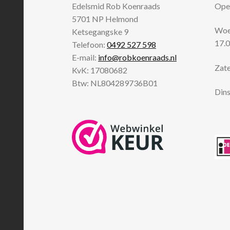
Edelsmid Rob Koenraads
Open
5701 NP
Helmond
Woen
Ketsegangske 9
17.0
Telefoon:
0492 527 598
E-mail:
info@robkoenraads.nl
Zate
KvK: 17080682
Btw: NL804289736B01
Dins