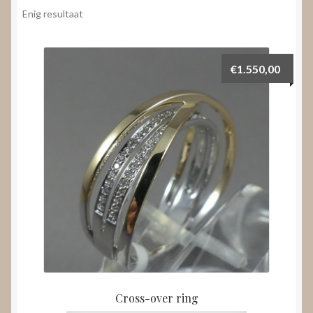
Nieuws
Enig resultaat
Submenu
Video’s
uitvouwen
€
1.550,00
Cross-over ring