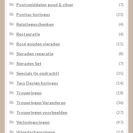
Poetsmiddelen goud & zilver
(7)
Pontiac horloges
(23)
Relatiegeschenken
(4)
Restauratie
(4)
Rosé gouden sieraden
(11)
Sieraden reparatie
(8)
Sieraden Set
(7)
Specials (in opdracht)
(35)
Tacs Design horloges
(14)
Trouwringen
(18)
Trouwringen Veranderen
(36)
Trouwringen voorbeelden
(27)
Verlovingsringen
(97)
Vriendschapsringen
(27)