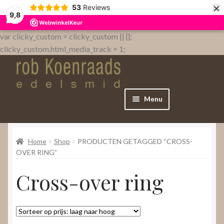
×
53
Reviews
9,8
var clicky_custom = clicky_custom || {};
clicky_custom.html_media_track = 1;
Menu
Home
Home
Shop
PRODUCTEN GETAGGED “CROSS-
WebShop
OVER RING”
Cross-over ring
Over
Contact