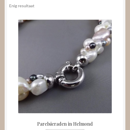
Nieuws
Enig resultaat
Submenu
Video’s
uitvouwen
Parelsieraden in Helmond