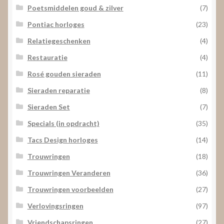
Poetsmiddelen goud & zilver
(7)
Pontiac horloges
(23)
Relatiegeschenken
(4)
Restauratie
(4)
Rosé gouden sieraden
(11)
Sieraden reparatie
(8)
Sieraden Set
(7)
Specials (in opdracht)
(35)
Tacs Design horloges
(14)
Trouwringen
(18)
Trouwringen Veranderen
(36)
Trouwringen voorbeelden
(27)
Verlovingsringen
(97)
Vriendschapsringen
(27)