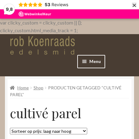
×
53
Reviews
9,8
var clicky_custom = clicky_custom || {};
clicky_custom.html_media_track = 1;
Menu
Home
Home
Shop
PRODUCTEN GETAGGED “CULTIVÉ
WebShop
PAREL”
cultivé parel
Over
Contact