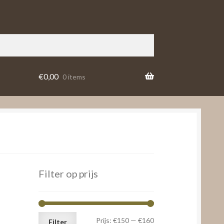
€
0,00
0 items
Filter op prijs
Min.
Max.
Prijs:
€150
—
€160
Filter