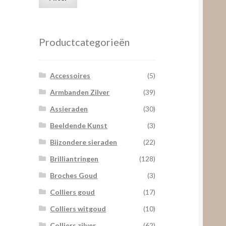
prijs
prijs
Productcategorieën
Accessoires
(5)
Armbanden Zilver
(39)
Assieraden
(30)
Beeldende Kunst
(3)
Bijzondere sieraden
(22)
Brilliantringen
(128)
Broches Goud
(3)
Colliers goud
(17)
Colliers witgoud
(10)
Colliers zilver
(62)