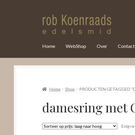
var clicky_custom = clicky_custom || {}; clicky_custom.html_media
Home
WebShop
Over
Contact
Home
Shop
PRODUCTEN GETAGGED “D
damesring met 
Enig re