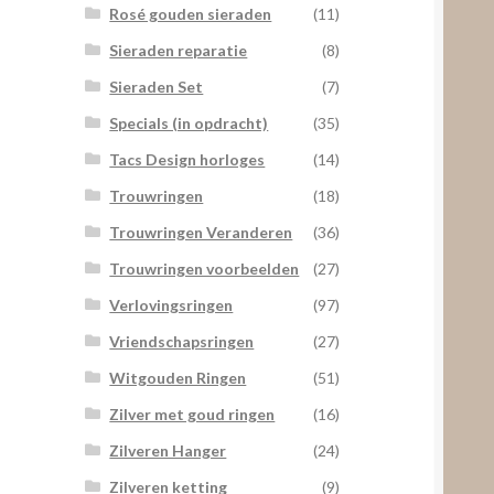
Rosé gouden sieraden
(11)
Sieraden reparatie
(8)
Sieraden Set
(7)
Specials (in opdracht)
(35)
Tacs Design horloges
(14)
Trouwringen
(18)
Trouwringen Veranderen
(36)
Trouwringen voorbeelden
(27)
Verlovingsringen
(97)
Vriendschapsringen
(27)
Witgouden Ringen
(51)
Zilver met goud ringen
(16)
Zilveren Hanger
(24)
Zilveren ketting
(9)