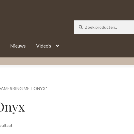
_track = 1;
Nieuws
Video’s
AMESRING MET ONYX”
Onyx
sultaat