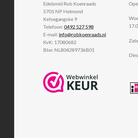
Edelsmid Rob Koenraads
Open
5701 NP
Helmond
Woen
Ketsegangske 9
17.0
Telefoon:
0492 527 598
E-mail:
info@robkoenraads.nl
Zate
KvK: 17080682
Btw: NL804289736B01
Dins