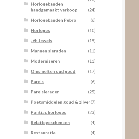
Horlogebanden
handgemaakt verkoop
(24)
Horlogebanden Pebro
(6)
Horloges
(10)
Jéh Jewels
(19)
Mannen sieraden
(11)
Moderniseren
(11)
Omsmelten oud goud
(17)
Parels
(6)
Parelsieraden
(25)
Poetsmiddelen goud & zilver
(7)
Pontiac horloges
(23)
Relatiegeschenken
(4)
Restauratie
(4)