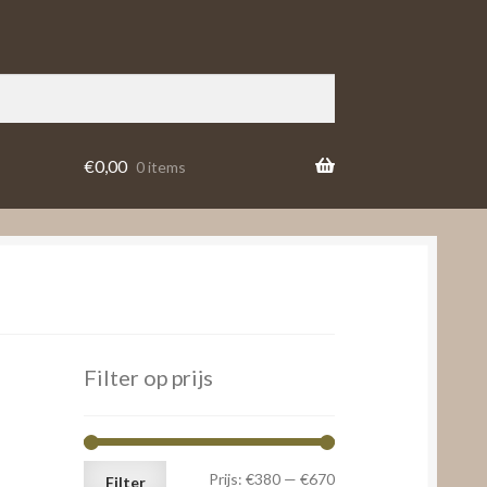
€
0,00
0 items
Filter op prijs
Min.
Max.
Prijs:
€380
—
€670
Filter