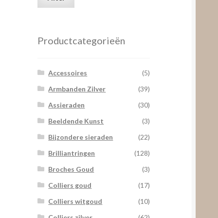
prijs
prijs
Productcategorieën
Accessoires
(5)
Armbanden Zilver
(39)
Assieraden
(30)
Beeldende Kunst
(3)
Bijzondere sieraden
(22)
Brilliantringen
(128)
Broches Goud
(3)
Colliers goud
(17)
Colliers witgoud
(10)
Colliers zilver
(62)