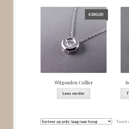
€
380,00
Witgouden Collier
S
Lees verder
T
Toont a