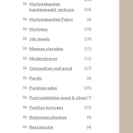
Horlogebanden
handgemaakt verkoop
(24)
Horlogebanden Pebro
(6)
Horloges
(10)
Jéh Jewels
(19)
Mannen sieraden
(11)
Moderniseren
(11)
Omsmelten oud goud
(17)
Parels
(6)
Parelsieraden
(25)
Poetsmiddelen goud & zilver
(7)
Pontiac horloges
(23)
Relatiegeschenken
(4)
Restauratie
(4)