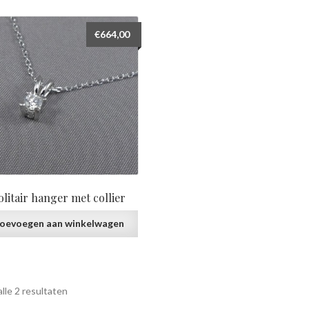
prijs:
laag
€
664,00
naar
hoog
olitair hanger met collier
oevoegen aan winkelwagen
Gesorteerd
lle 2 resultaten
op