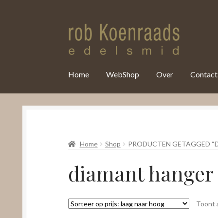
var clicky_custom = clicky_custom || {}; clicky_custom.html_media
Home
WebShop
Over
Contact
Home
Shop
PRODUCTEN GETAGGED “
diamant hanger
Toont a