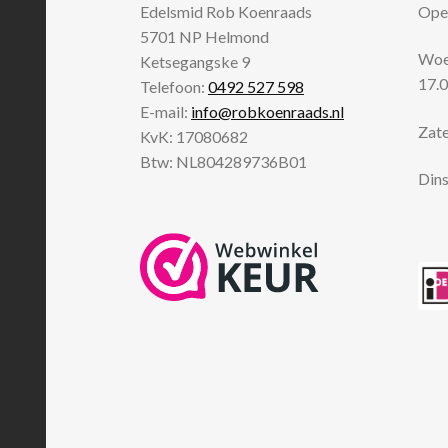
Edelsmid Rob Koenraads
Open
5701 NP
Helmond
Woen
Ketsegangske 9
17.0
Telefoon:
0492 527 598
E-mail:
info@robkoenraads.nl
Zate
KvK: 17080682
Btw: NL804289736B01
Dins