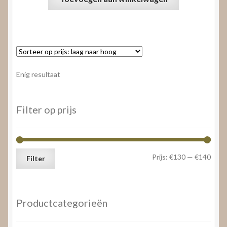
Enig resultaat
Filter op prijs
Min.
Max.
Prijs:
€130
—
€140
Filter
prijs
prijs
Productcategorieën