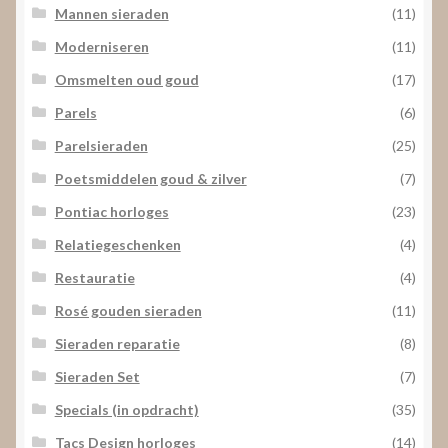
Mannen sieraden
(11)
Moderniseren
(11)
Omsmelten oud goud
(17)
Parels
(6)
Parelsieraden
(25)
Poetsmiddelen goud & zilver
(7)
Pontiac horloges
(23)
Relatiegeschenken
(4)
Restauratie
(4)
Rosé gouden sieraden
(11)
Sieraden reparatie
(8)
Sieraden Set
(7)
Specials (in opdracht)
(35)
Tacs Design horloges
(14)