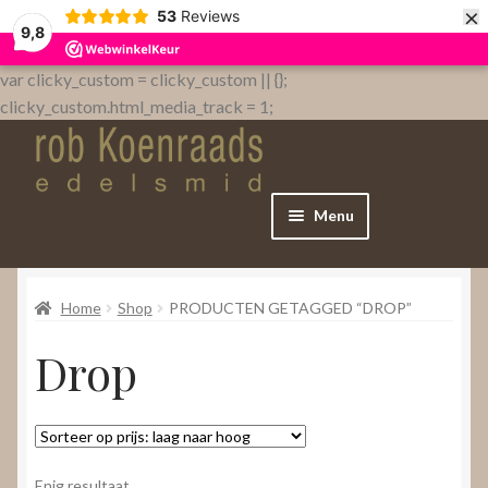
×
53
Reviews
9,8
var clicky_custom = clicky_custom || {};
clicky_custom.html_media_track = 1;
Menu
Home
Home
Shop
PRODUCTEN GETAGGED “DROP”
WebShop
Drop
Over
Contact
Enig resultaat