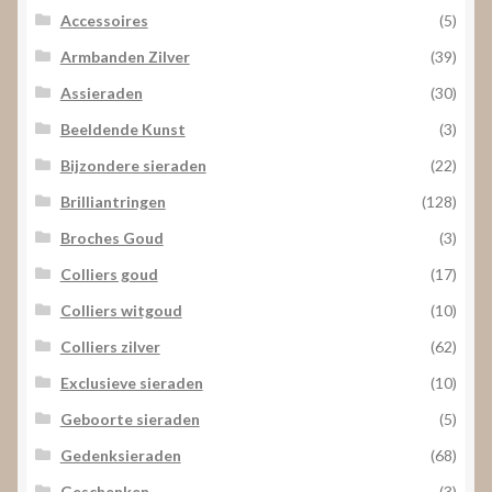
Accessoires
(5)
Armbanden Zilver
(39)
Assieraden
(30)
Beeldende Kunst
(3)
Bijzondere sieraden
(22)
Brilliantringen
(128)
Broches Goud
(3)
Colliers goud
(17)
Colliers witgoud
(10)
Colliers zilver
(62)
Exclusieve sieraden
(10)
Geboorte sieraden
(5)
Gedenksieraden
(68)
Geschenken
(3)