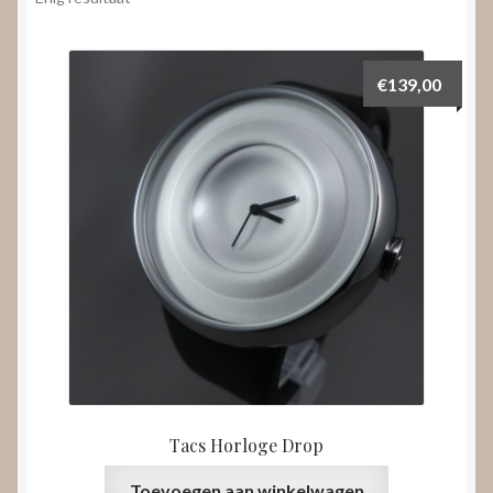
Nieuws
Submenu
Video’s
€
139,00
uitvouwen
Tacs Horloge Drop
Toevoegen aan winkelwagen