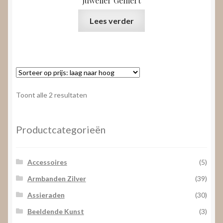
Juwelier Gemert
Lees verder
Gesorteerd
Toont alle 2 resultaten
op
prijs:
laag
Productcategorieën
naar
hoog
Accessoires
(5)
Armbanden Zilver
(39)
Assieraden
(30)
Beeldende Kunst
(3)