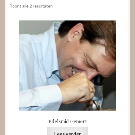
Nieuws
Gesorteerd
Toont alle 2 resultaten
op
Submenu
prijs:
Video’s
uitvouwen
laag
naar
hoog
Edelsmid Gemert
Lees verder