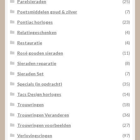
Parelsieraden
(25)
Poetsmiddelen goud & zilver
(7)
Pontiac horloges
(23)
Relatiegeschenken
(4)
Restauratie
(4)
Rosé gouden sieraden
(11)
Sieraden reparatie
(8)
Sieraden Set
(7)
Specials (in opdracht)
(35)
Tacs Design horloges
(14)
Trouwringen
(18)
Trouwringen Veranderen
(36)
Trouwringen voorbeelden
(27)
Verlovingsringen
(97)