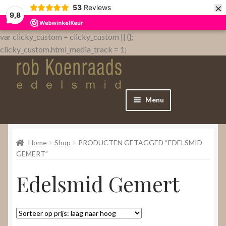
×
53
Reviews
9,8
var clicky_custom = clicky_custom || {};
clicky_custom.html_media_track = 1;
Menu
Home
Home
Shop
PRODUCTEN GETAGGED “EDELSMID
WebShop
GEMERT”
Edelsmid Gemert
Over
Contact