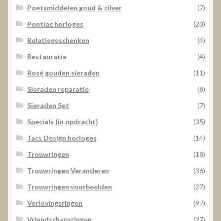
Poetsmiddelen goud & zilver
(7)
Pontiac horloges
(23)
Relatiegeschenken
(4)
Restauratie
(4)
Rosé gouden sieraden
(11)
Sieraden reparatie
(8)
Sieraden Set
(7)
Specials (in opdracht)
(35)
Tacs Design horloges
(14)
Trouwringen
(18)
Trouwringen Veranderen
(36)
Trouwringen voorbeelden
(27)
Verlovingsringen
(97)
Vriendschapsringen
(27)