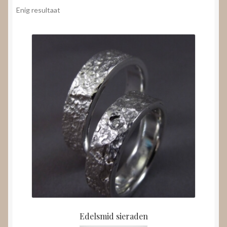
Nieuws
Enig resultaat
Submenu
Video’s
uitvouwen
Edelsmid sieraden