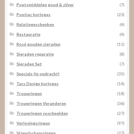
Poetsmiddelen goud & zilver
(7)
Pontiac horloges
(23)
Relatiegeschenken
(4)
Restauratie
(4)
Rosé gouden sieraden
(11)
Sieraden reparatie
(8)
Sieraden Set
(7)
Specials (in opdracht)
(35)
Tacs Design horloges
(14)
Trouwringen
(18)
Trouwringen Veranderen
(36)
Trouwringen voorbeelden
(27)
Verlovingsringen
(97)
Vriendschapsringen
(27)