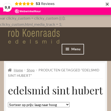
×
53
Reviews
9,8
var clicky_custom = clicky_custom || {};
clicky_custom.html_media_track = 1;
Menu
Home
Home
Shop
PRODUCTEN GETAGGED “EDELSMID
WebShop
SINT HUBERT”
edelsmid sint hubert
Over
Contact