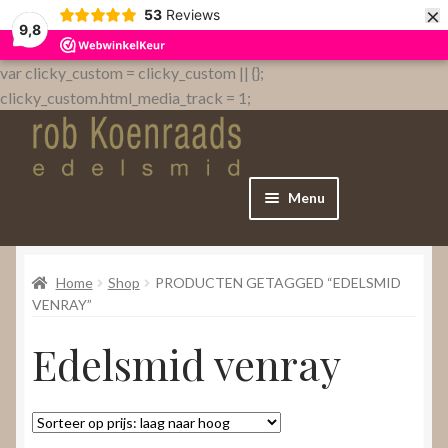
×
53
Reviews
9,8
var clicky_custom = clicky_custom || {};
clicky_custom.html_media_track = 1;
Menu
Home
Home
Shop
PRODUCTEN GETAGGED “EDELSMID
WebShop
VENRAY”
Edelsmid venray
Over
Contact