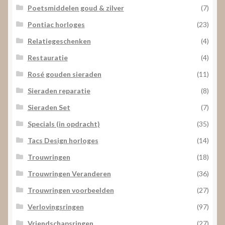
Poetsmiddelen goud & zilver
(7)
Pontiac horloges
(23)
Relatiegeschenken
(4)
Restauratie
(4)
Rosé gouden sieraden
(11)
Sieraden reparatie
(8)
Sieraden Set
(7)
Specials (in opdracht)
(35)
Tacs Design horloges
(14)
Trouwringen
(18)
Trouwringen Veranderen
(36)
Trouwringen voorbeelden
(27)
Verlovingsringen
(97)
Vriendschapsringen
(27)