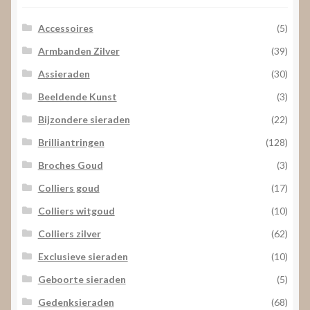
Accessoires
(5)
Armbanden Zilver
(39)
Assieraden
(30)
Beeldende Kunst
(3)
Bijzondere sieraden
(22)
Brilliantringen
(128)
Broches Goud
(3)
Colliers goud
(17)
Colliers witgoud
(10)
Colliers zilver
(62)
Exclusieve sieraden
(10)
Geboorte sieraden
(5)
Gedenksieraden
(68)