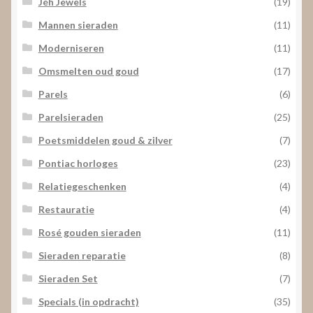
Jéh Jewels
(19)
Mannen sieraden
(11)
Moderniseren
(11)
Omsmelten oud goud
(17)
Parels
(6)
Parelsieraden
(25)
Poetsmiddelen goud & zilver
(7)
Pontiac horloges
(23)
Relatiegeschenken
(4)
Restauratie
(4)
Rosé gouden sieraden
(11)
Sieraden reparatie
(8)
Sieraden Set
(7)
Specials (in opdracht)
(35)