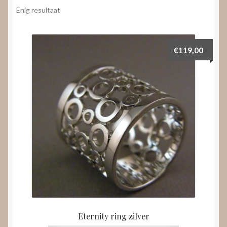
Nieuws
Enig resultaat
Submenu
Video’s
uitvouwen
€
119,00
Eternity ring zilver