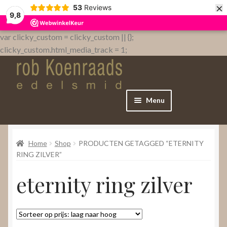
×
53
Reviews
9,8
var clicky_custom = clicky_custom || {};
clicky_custom.html_media_track = 1;
Menu
Home
Home
Shop
PRODUCTEN GETAGGED “ETERNITY
WebShop
RING ZILVER”
eternity ring zilver
Over
Contact