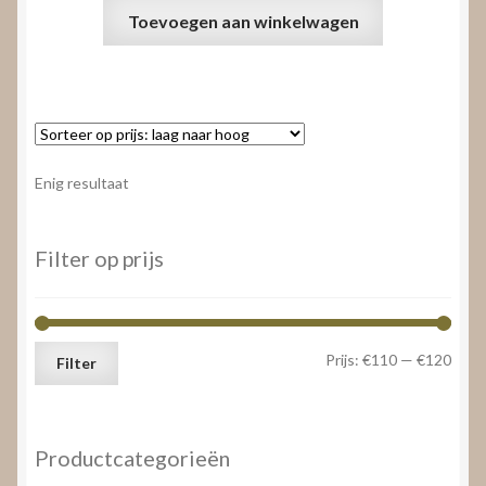
Toevoegen aan winkelwagen
Enig resultaat
Filter op prijs
Min.
Max.
Prijs:
€110
—
€120
Filter
prijs
prijs
Productcategorieën