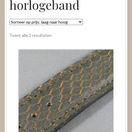
horlogeband
Nieuws
Submenu
Video’s
uitvouwen
Gesorteerd
Toont alle 2 resultaten
op
prijs:
laag
naar
hoog