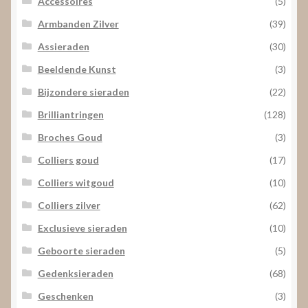
Accessoires
(5)
Armbanden Zilver
(39)
Assieraden
(30)
Beeldende Kunst
(3)
Bijzondere sieraden
(22)
Brilliantringen
(128)
Broches Goud
(3)
Colliers goud
(17)
Colliers witgoud
(10)
Colliers zilver
(62)
Exclusieve sieraden
(10)
Geboorte sieraden
(5)
Gedenksieraden
(68)
Geschenken
(3)