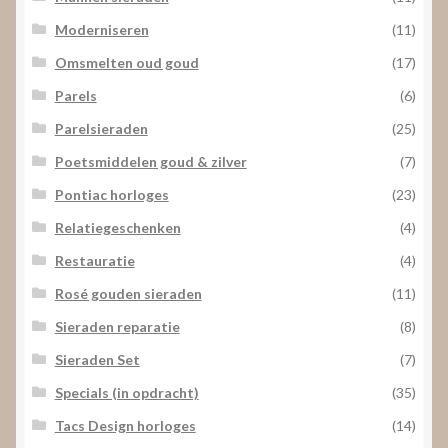
Moderniseren
(11)
Omsmelten oud goud
(17)
Parels
(6)
Parelsieraden
(25)
Poetsmiddelen goud & zilver
(7)
Pontiac horloges
(23)
Relatiegeschenken
(4)
Restauratie
(4)
Rosé gouden sieraden
(11)
Sieraden reparatie
(8)
Sieraden Set
(7)
Specials (in opdracht)
(35)
Tacs Design horloges
(14)