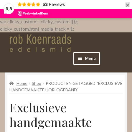
×
53
Reviews
9,8
var clicky_custom = clicky_custom || {};
clicky_custom.html_media_track = 1;
Menu
Home
Home
Shop
PRODUCTEN GETAGGED “EXCLUSIEVE
WebShop
HANDGEMAAKTE HORLOGEBAND”
Exclusieve
Over
handgemaakte
Contact