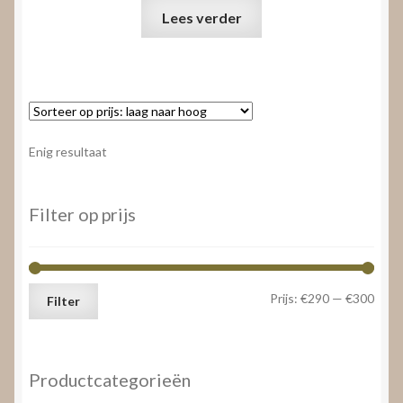
Lees verder
Enig resultaat
Filter op prijs
Min.
Max.
Prijs:
€290
—
€300
Filter
prijs
prijs
Productcategorieën