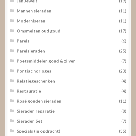
Jéh Jewels
(19)
Mannen sieraden
(11)
Moderniseren
(11)
Omsmelten oud goud
(17)
Parels
(6)
Parelsieraden
(25)
Poetsmiddelen goud & zilver
(7)
Pontiac horloges
(23)
Relatiegeschenken
(4)
Restauratie
(4)
Rosé gouden sieraden
(11)
Sieraden reparatie
(8)
Sieraden Set
(7)
Specials (in opdracht)
(35)