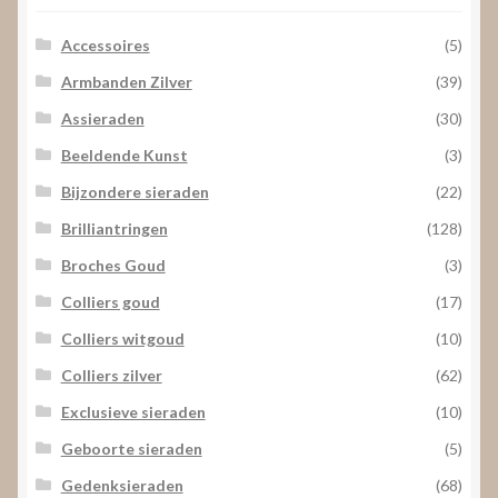
Accessoires
(5)
Armbanden Zilver
(39)
Assieraden
(30)
Beeldende Kunst
(3)
Bijzondere sieraden
(22)
Brilliantringen
(128)
Broches Goud
(3)
Colliers goud
(17)
Colliers witgoud
(10)
Colliers zilver
(62)
Exclusieve sieraden
(10)
Geboorte sieraden
(5)
Gedenksieraden
(68)