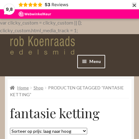
×
53
Reviews
9,8
var clicky_custom = clicky_custom || {};
clicky_custom.html_media_track = 1;
Menu
Home
Home
Shop
PRODUCTEN GETAGGED “FANTASIE
WebShop
KETTING”
fantasie ketting
Over
Contact