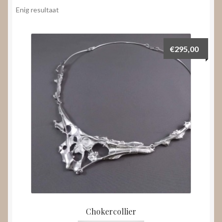
Nieuws
Enig resultaat
Submenu
Video’s
uitvouwen
€
295,00
Chokercollier