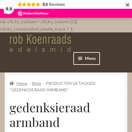
×
53
Reviews
9,8
var clicky_custom = clicky_custom || {};
clicky_custom.html_media_track = 1;
Menu
Home
Home
Shop
PRODUCTEN GETAGGED
WebShop
“GEDENKSIERAAD ARMBAND”
gedenksieraad
Over
armband
Contact