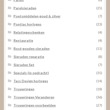
Parelsieraden
(25)
Poetsmiddelen goud & zilver
(7)
Pontiac horloges
(23)
Relatiegeschenken
(4)
Restauratie
(4)
Rosé gouden sieraden
(11)
Sieraden reparatie
(8)
Sieraden Set
(7)
Specials (in opdracht)
(35)
Tacs Design horloges
(14)
Trouwringen
(18)
Trouwringen Veranderen
(36)
Trouwringen voorbeelden
(27)