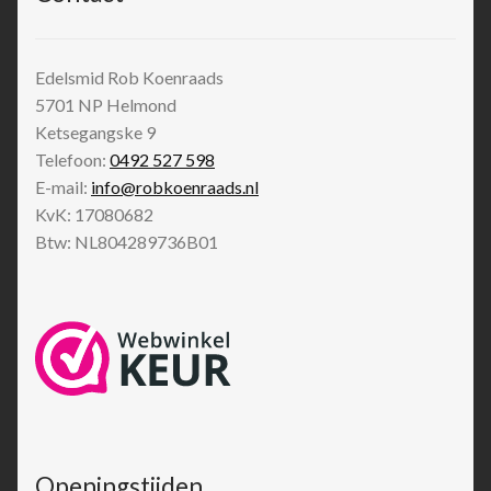
Edelsmid Rob Koenraads
5701 NP
Helmond
Ketsegangske 9
Telefoon:
0492 527 598
E-mail:
info@robkoenraads.nl
KvK: 17080682
Btw: NL804289736B01
Openingstijden