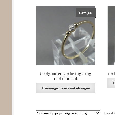
€
395,00
Geelgouden verlovingsring
Ver
met diamant
T
Toevoegen aan winkelwagen
Toont a