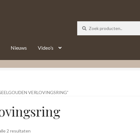
_track = 1;
Nieuws
Video’s
EELGOUDEN VERLOVINGSRING”
ovingsring
Gesorteerd
lle 2 resultaten
op