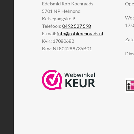
Edelsmid Rob Koenraads
Open
5701 NP
Helmond
Woen
Ketsegangske 9
17.0
Telefoon:
0492 527 598
E-mail:
info@robkoenraads.nl
Zate
KvK: 17080682
Btw: NL804289736B01
Dins