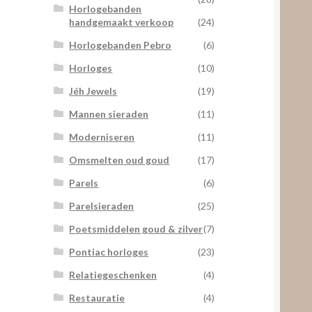
Horlogebanden
handgemaakt verkoop
(24)
Horlogebanden Pebro
(6)
Horloges
(10)
Jéh Jewels
(19)
Mannen sieraden
(11)
Moderniseren
(11)
Omsmelten oud goud
(17)
Parels
(6)
Parelsieraden
(25)
Poetsmiddelen goud & zilver
(7)
Pontiac horloges
(23)
Relatiegeschenken
(4)
Restauratie
(4)