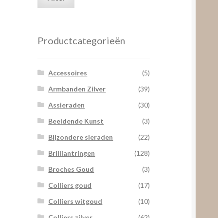
prijs
prijs
Productcategorieën
Accessoires
(5)
Armbanden Zilver
(39)
Assieraden
(30)
Beeldende Kunst
(3)
Bijzondere sieraden
(22)
Brilliantringen
(128)
Broches Goud
(3)
Colliers goud
(17)
Colliers witgoud
(10)
Colliers zilver
(62)