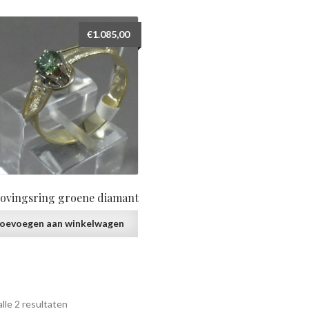
prijs:
laag
€
1.085,00
naar
hoog
lovingsring groene diamant
oevoegen aan winkelwagen
Gesorteerd
lle 2 resultaten