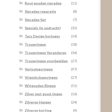
Rosé gouden sieraden
(11)
Sieraden reparatie
(8)
Sieraden Set
(7)
Specials (in opdracht)
(35)
Tacs Design horloges
(14)
Trouwringen
(18)
Trouwringen Veranderen
(36)
Trouwringen voorbeelden
(27)
Verlovingsringen
(97)
Vriendschapsringen
(27)
Witgouden Ringen
(51)
Zilver met goud ringen
(16)
Zilveren Hanger
(24)
Zilveren ketting
(9)