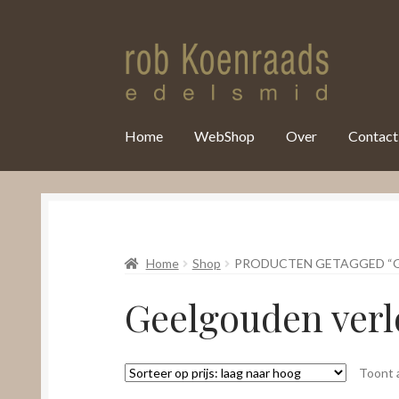
var clicky_custom = clicky_custom || {}; clicky_custom.html_media
Home
WebShop
Over
Contact
Home
Shop
PRODUCTEN GETAGGED “G
Geelgouden verl
Toont a