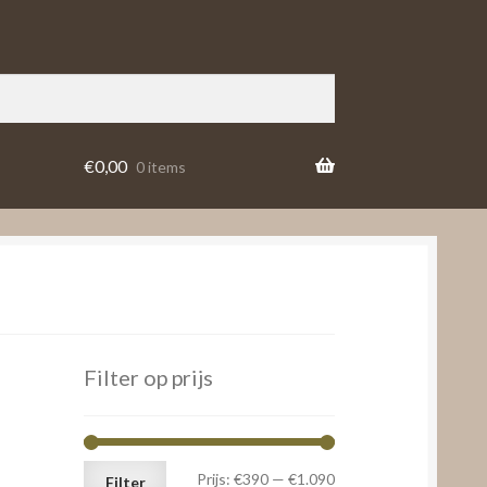
€
0,00
0 items
Filter op prijs
Min.
Max.
Prijs:
€390
—
€1.090
Filter