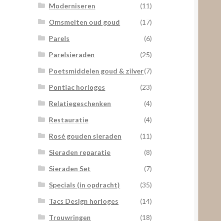
Moderniseren
(11)
Omsmelten oud goud
(17)
Parels
(6)
Parelsieraden
(25)
Poetsmiddelen goud & zilver
(7)
Pontiac horloges
(23)
Relatiegeschenken
(4)
Restauratie
(4)
Rosé gouden sieraden
(11)
Sieraden reparatie
(8)
Sieraden Set
(7)
Specials (in opdracht)
(35)
Tacs Design horloges
(14)
Trouwringen
(18)