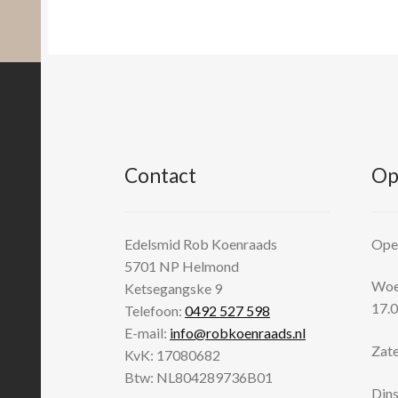
Contact
Op
Edelsmid Rob Koenraads
Open
5701 NP
Helmond
Woen
Ketsegangske 9
17.0
Telefoon:
0492 527 598
E-mail:
info@robkoenraads.nl
Zate
KvK: 17080682
Btw: NL804289736B01
Dins