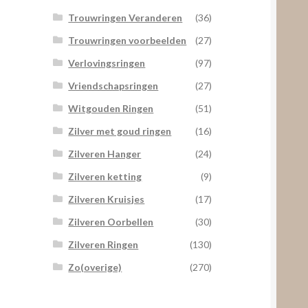
Trouwringen Veranderen
(36)
Trouwringen voorbeelden
(27)
Verlovingsringen
(97)
Vriendschapsringen
(27)
Witgouden Ringen
(51)
Zilver met goud ringen
(16)
Zilveren Hanger
(24)
Zilveren ketting
(9)
Zilveren Kruisjes
(17)
Zilveren Oorbellen
(30)
Zilveren Ringen
(130)
Zo(overige)
(270)