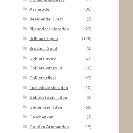
Assieraden
(30)
Beeldende Kunst
(3)
Bijzondere sieraden
(22)
Brilliantringen
(128)
Broches Goud
(3)
Colliers goud
(17)
Colliers witgoud
(10)
Colliers zilver
(62)
Exclusieve sieraden
(10)
Geboorte sieraden
(5)
Gedenksieraden
(68)
Geschenken
(3)
Gouden Armbanden
(19)