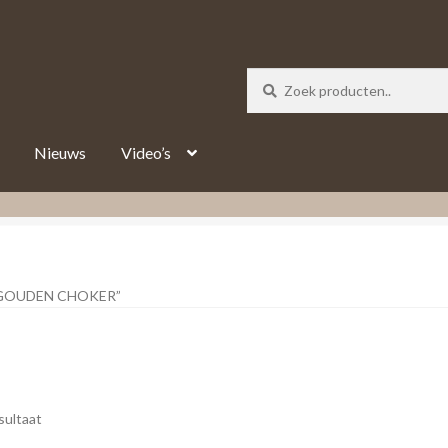
_track = 1;
Nieuws
Video’s
GOUDEN CHOKER”
sultaat