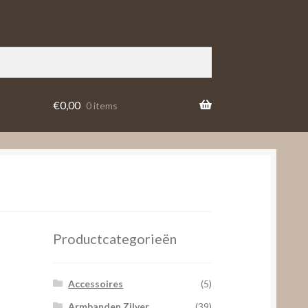
€
0,00
0 items
Productcategorieën
Accessoires
(5)
Armbanden Zilver
(39)