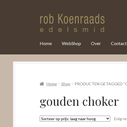
var clicky_custom = clicky_custom || {}; clicky_custom.html_media
Home
WebShop
Over
Contact
Home
Shop
PRODUCTEN GETAGGED “
gouden choker
Enig re