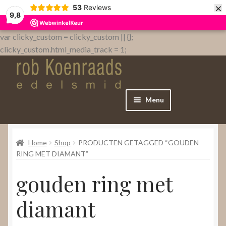
×
53
Reviews
9,8
var clicky_custom = clicky_custom || {};
clicky_custom.html_media_track = 1;
Menu
Home
Home
Shop
PRODUCTEN GETAGGED “GOUDEN
WebShop
RING MET DIAMANT”
gouden ring met
Over
diamant
Contact