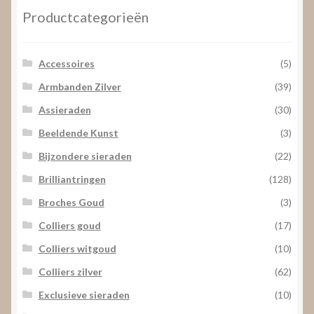
Productcategorieën
Accessoires
(5)
Armbanden Zilver
(39)
Assieraden
(30)
Beeldende Kunst
(3)
Bijzondere sieraden
(22)
Brilliantringen
(128)
Broches Goud
(3)
Colliers goud
(17)
Colliers witgoud
(10)
Colliers zilver
(62)
Exclusieve sieraden
(10)