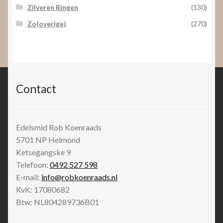
Zilveren Ringen
(130)
Zo(overige)
(270)
Contact
Edelsmid Rob Koenraads
5701 NP
Helmond
Ketsegangske 9
Telefoon:
0492 527 598
E-mail:
info@robkoenraads.nl
KvK: 17080682
Btw: NL804289736B01