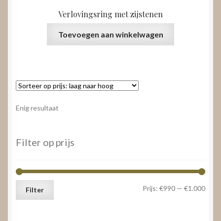
Verlovingsring met zijstenen
Toevoegen aan winkelwagen
Enig resultaat
Filter op prijs
Min.
Max.
Prijs:
€990
—
€1.000
Filter
prijs
prijs