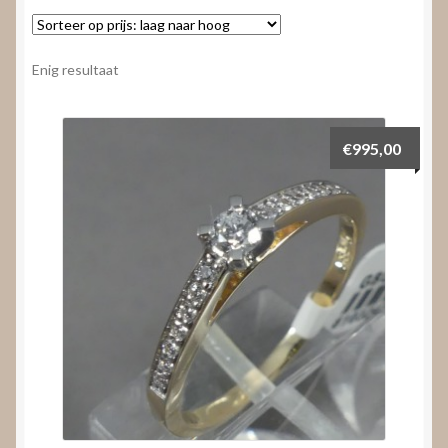
Nieuws
Submenu
Video’s
Enig resultaat
uitvouwen
€
995,00