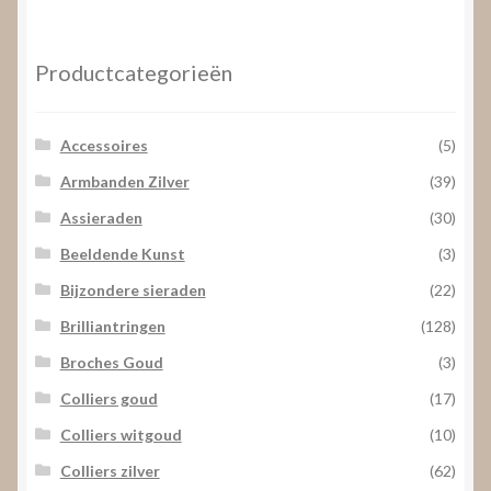
prijs
prijs
Productcategorieën
Accessoires
(5)
Armbanden Zilver
(39)
Assieraden
(30)
Beeldende Kunst
(3)
Bijzondere sieraden
(22)
Brilliantringen
(128)
Broches Goud
(3)
Colliers goud
(17)
Colliers witgoud
(10)
Colliers zilver
(62)