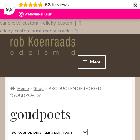
×
53
Reviews
9,8
var clicky_custom = clicky_custom || {};
clicky_custom.html_media_track = 1;
Menu
Home
Home
Shop
PRODUCTEN GETAGGED
WebShop
“GOUDPOETS”
goudpoets
Over
Contact