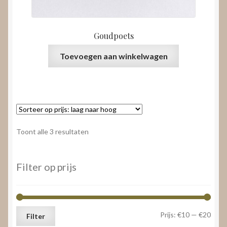
Goudpoets
Toevoegen aan winkelwagen
Gesorteerd
Toont alle 3 resultaten
op
prijs:
laag
Filter op prijs
naar
hoog
Min.
Max.
Prijs:
€10
—
€20
Filter