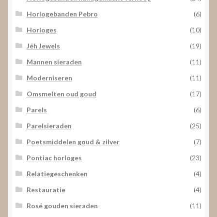
Horlogebanden Pebro
(6)
Horloges
(10)
Jéh Jewels
(19)
Mannen sieraden
(11)
Moderniseren
(11)
Omsmelten oud goud
(17)
Parels
(6)
Parelsieraden
(25)
Poetsmiddelen goud & zilver
(7)
Pontiac horloges
(23)
Relatiegeschenken
(4)
Restauratie
(4)
Rosé gouden sieraden
(11)