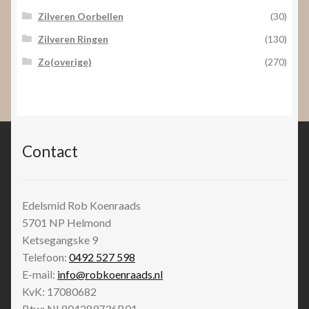
Zilveren Oorbellen
(30)
Zilveren Ringen
(130)
Zo(overige)
(270)
Contact
Edelsmid Rob Koenraads
5701 NP
Helmond
Ketsegangske 9
Telefoon:
0492 527 598
E-mail:
info@robkoenraads.nl
KvK: 17080682
Btw: NL804289736B01