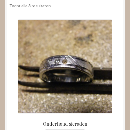
Nieuws
Gesorteerd
Toont alle 3 resultaten
op
Submenu
prijs:
Video’s
uitvouwen
laag
naar
hoog
Onderhoud sieraden