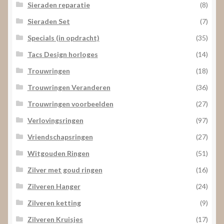
Sieraden reparatie
(8)
Sieraden Set
(7)
Specials (in opdracht)
(35)
Tacs Design horloges
(14)
Trouwringen
(18)
Trouwringen Veranderen
(36)
Trouwringen voorbeelden
(27)
Verlovingsringen
(97)
Vriendschapsringen
(27)
Witgouden Ringen
(51)
Zilver met goud ringen
(16)
Zilveren Hanger
(24)
Zilveren ketting
(9)
Zilveren Kruisjes
(17)