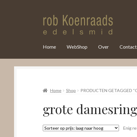
var clicky_custom = clicky_custom || {}; clicky_custom.html_media
Home
WebShop
Over
Contact
Home
Shop
PRODUCTEN GETAGGED “
grote damesrin
Enig re