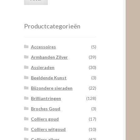
prijs
prijs
Productcategorieën
Accessoires
(5)
Armbanden Zilver
(39)
Assieraden
(30)
Beeldende Kunst
(3)
Bijzondere sieraden
(22)
Brilliantringen
(128)
Broches Goud
(3)
Colliers goud
(17)
Colliers witgoud
(10)
Colliers zilver
(62)