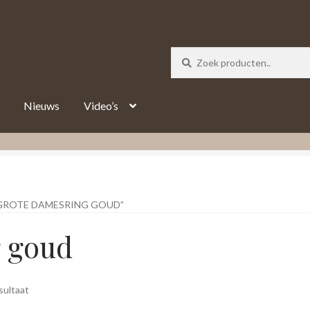
_track = 1;
Nieuws
Video’s
GROTE DAMESRING GOUD”
g goud
sultaat