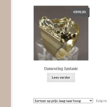
€
898,00
Damesring fantasie
Lees verder
Enig re