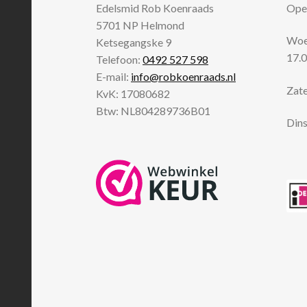
Edelsmid Rob Koenraads
Open
5701 NP
Helmond
Woen
Ketsegangske 9
17.0
Telefoon:
0492 527 598
E-mail:
info@robkoenraads.nl
Zate
KvK: 17080682
Btw: NL804289736B01
Dins