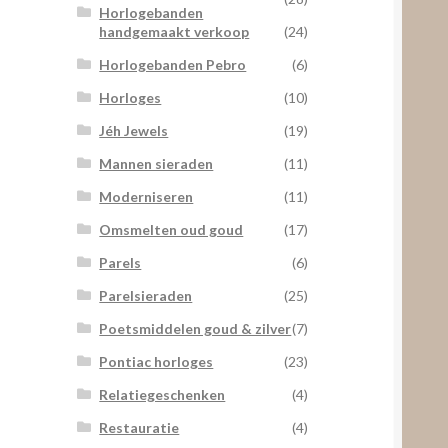
Horlogebanden
handgemaakt verkoop
(24)
Horlogebanden Pebro
(6)
Horloges
(10)
Jéh Jewels
(19)
Mannen sieraden
(11)
Moderniseren
(11)
Omsmelten oud goud
(17)
Parels
(6)
Parelsieraden
(25)
Poetsmiddelen goud & zilver
(7)
Pontiac horloges
(23)
Relatiegeschenken
(4)
Restauratie
(4)