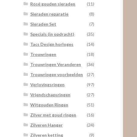
Rosé gouden sieraden
(11)
Sieraden reparatie
(8)
Sieraden Set
(7)
Specials (in opdracht)
(35)
Tacs Design horloges
(14)
Trouwringen
(18)
Trouwringen Veranderen
(36)
Trouwringen voorbeelden
(27)
Verlovingsringen
(97)
Vriendschapsringen
(27)
Witgouden Ringen
(51)
Zilver met goud ringen
(16)
Zilveren Hanger
(24)
Zilveren ketting
(9)