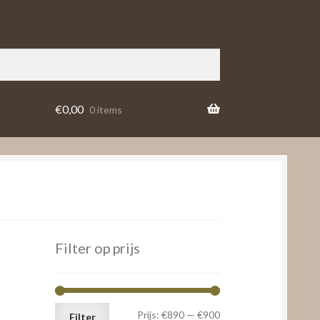
€
0,00
0 items
Filter op prijs
Min.
Max.
Prijs:
€890
—
€900
Filter