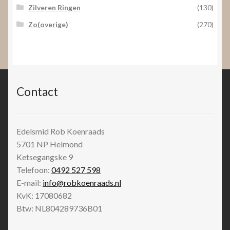
Zilveren Ringen
(130)
Zo(overige)
(270)
Contact
Edelsmid Rob Koenraads
5701 NP
Helmond
Ketsegangske 9
Telefoon:
0492 527 598
E-mail:
info@robkoenraads.nl
KvK: 17080682
Btw: NL804289736B01