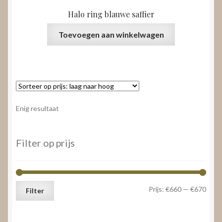
Halo ring blauwe saffier
Toevoegen aan winkelwagen
Enig resultaat
Filter op prijs
Min.
Max.
Prijs:
€660
—
€670
Filter
prijs
prijs