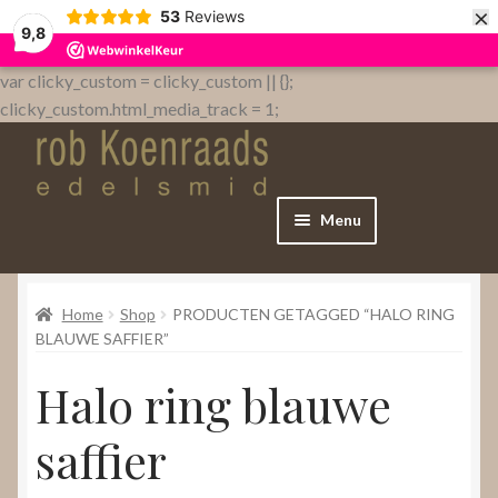
×
53
Reviews
9,8
var clicky_custom = clicky_custom || {};
clicky_custom.html_media_track = 1;
Menu
Home
Home
Shop
PRODUCTEN GETAGGED “HALO RING
WebShop
BLAUWE SAFFIER”
Halo ring blauwe
Over
saffier
Contact