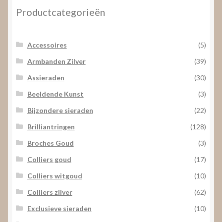
Productcategorieën
Accessoires
(5)
Armbanden Zilver
(39)
Assieraden
(30)
Beeldende Kunst
(3)
Bijzondere sieraden
(22)
Brilliantringen
(128)
Broches Goud
(3)
Colliers goud
(17)
Colliers witgoud
(10)
Colliers zilver
(62)
Exclusieve sieraden
(10)