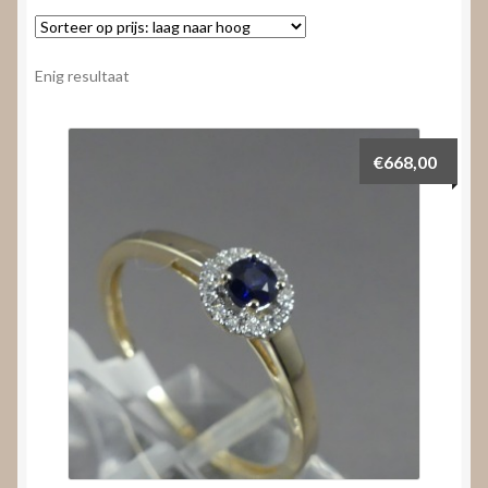
Nieuws
Submenu
Video’s
Enig resultaat
uitvouwen
€
668,00