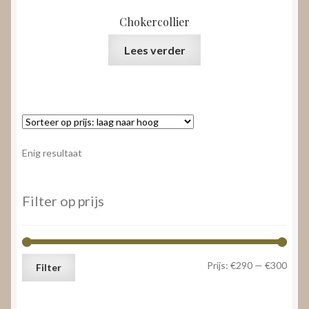
Chokercollier
Lees verder
Enig resultaat
Filter op prijs
Min.
Max.
Prijs:
€290
—
€300
Filter
prijs
prijs