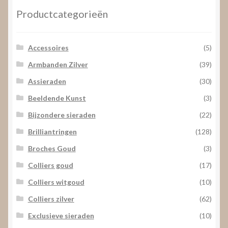
Productcategorieën
Accessoires
(5)
Armbanden Zilver
(39)
Assieraden
(30)
Beeldende Kunst
(3)
Bijzondere sieraden
(22)
Brilliantringen
(128)
Broches Goud
(3)
Colliers goud
(17)
Colliers witgoud
(10)
Colliers zilver
(62)
Exclusieve sieraden
(10)