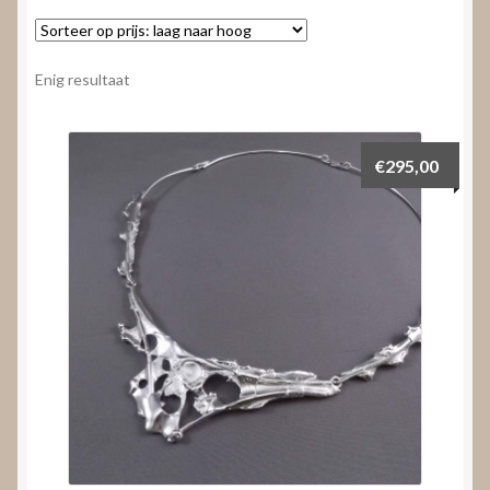
Nieuws
Submenu
Video’s
Enig resultaat
uitvouwen
€
295,00