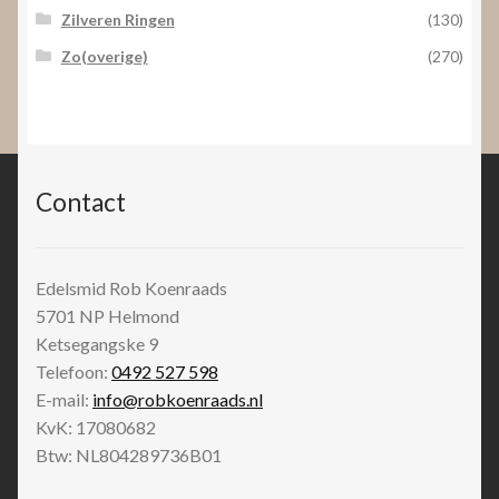
Zilveren Ringen
(130)
Zo(overige)
(270)
Contact
Edelsmid Rob Koenraads
5701 NP
Helmond
Ketsegangske 9
Telefoon:
0492 527 598
E-mail:
info@robkoenraads.nl
KvK: 17080682
Btw: NL804289736B01