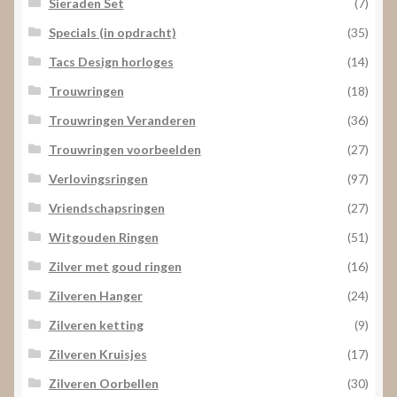
Sieraden Set
(7)
Specials (in opdracht)
(35)
Tacs Design horloges
(14)
Trouwringen
(18)
Trouwringen Veranderen
(36)
Trouwringen voorbeelden
(27)
Verlovingsringen
(97)
Vriendschapsringen
(27)
Witgouden Ringen
(51)
Zilver met goud ringen
(16)
Zilveren Hanger
(24)
Zilveren ketting
(9)
Zilveren Kruisjes
(17)
Zilveren Oorbellen
(30)