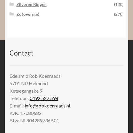
Zilveren Ringen
(130)
Zo(overige)
(270)
Contact
Edelsmid Rob Koenraads
5701 NP
Helmond
Ketsegangske 9
Telefoon:
0492 527 598
E-mail:
info@robkoenraads.nl
KvK: 17080682
Btw: NL804289736B01