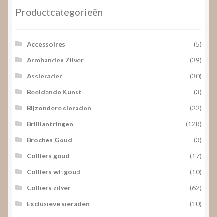
Productcategorieën
Accessoires
(5)
Armbanden Zilver
(39)
Assieraden
(30)
Beeldende Kunst
(3)
Bijzondere sieraden
(22)
Brilliantringen
(128)
Broches Goud
(3)
Colliers goud
(17)
Colliers witgoud
(10)
Colliers zilver
(62)
Exclusieve sieraden
(10)