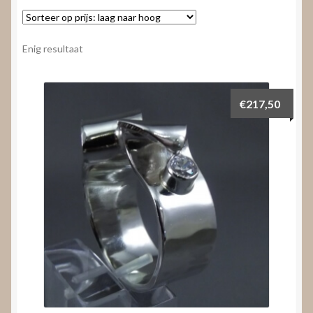
Nieuws
Submenu
Video’s
Enig resultaat
uitvouwen
€
217,50