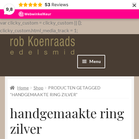
×
53
Reviews
9,8
var clicky_custom = clicky_custom || {};
clicky_custom.html_media_track = 1;
Menu
Home
Home
Shop
PRODUCTEN GETAGGED
WebShop
“HANDGEMAAKTE RING ZILVER”
handgemaakte ring
Over
zilver
Contact