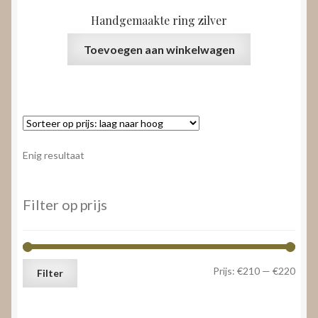
Handgemaakte ring zilver
Toevoegen aan winkelwagen
Enig resultaat
Filter op prijs
Min.
Max.
Prijs:
€210
—
€220
Filter
prijs
prijs